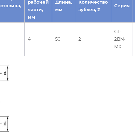
рабочей
Длина,
Количество
стовика,
Серия
части,
мм
зубьев, Z
мм
G1-
4
50
2
2BN-
MX