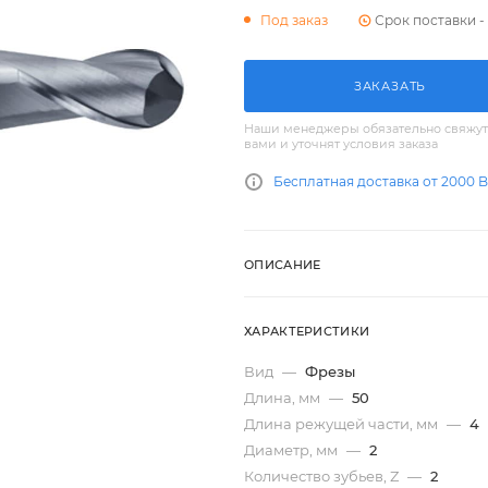
Срок поставки - 
Под заказ
ЗАКАЗАТЬ
Наши менеджеры обязательно свяжут
вами и уточнят условия заказа
Бесплатная доставка от 2000 
ОПИСАНИЕ
ХАРАКТЕРИСТИКИ
Вид
—
Фрезы
Длина, мм
—
50
Длина режущей части, мм
—
4
Диаметр, мм
—
2
Количество зубьев, Z
—
2