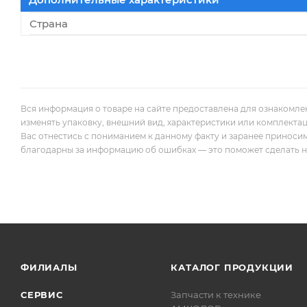
Страна
Вся информация о товаре на сайте предоставлена для ознакомле
изменять упаковку, внешний вид, характеристики или комплекта
Вас отнестись с пониманием к данному факту и заранее приноси
благодарны за информацию об ошибках — это поможет сделать наш
ФИЛИАЛЫ
КАТАЛОГ ПРОДУКЦИИ
СЕРВИС
Запчасти к технике