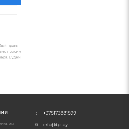
обой право
льно просим
вара. Будем
НИИ
+375173881599
мпании
info@tpi.by