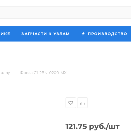
НИКЕ
ЗАПЧАСТИ К УЗЛАМ
ПРОИЗВОДСТВО
—
таллу
Фреза G1-2BN-0200-MX
121.75
руб.
/шт