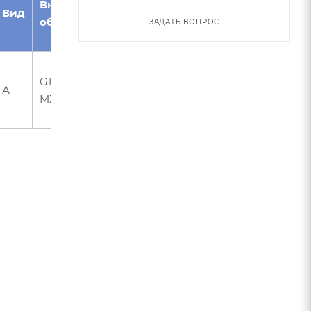
Внутреннее
наклона
материал/
Вид
обозначение
винтовой
Возможное
ЗАДАТЬ ВОПРОС
канавки°
применение
Стали,
G1-2BN-0200-
нержавеющая
А
30
MX
сталь, чугуны/
закаленная сталь