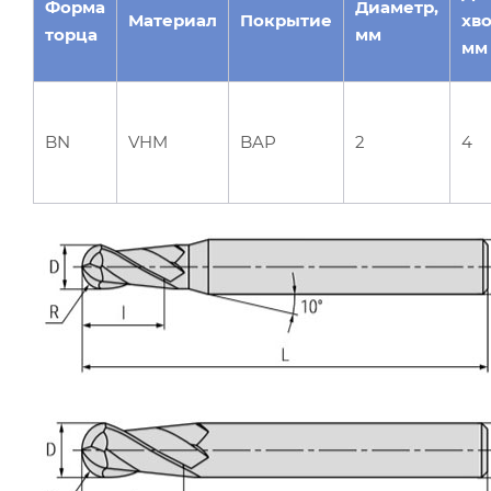
Форма
Диаметр,
Материал
Покрытие
хво
торца
мм
мм
BN
VHM
BAP
2
4