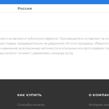
Россия
ния и не является публичной офертой. Производители оставляют за с
цию товара, предварительно не уведомляя об этом продавца. Убедите
м извинения за возможные неточности в описании или фотографиях то
 каталог точнее! С уважением, команда tpi.by.
КАК КУПИТЬ
О КОМПА
Способы оплаты
История ко