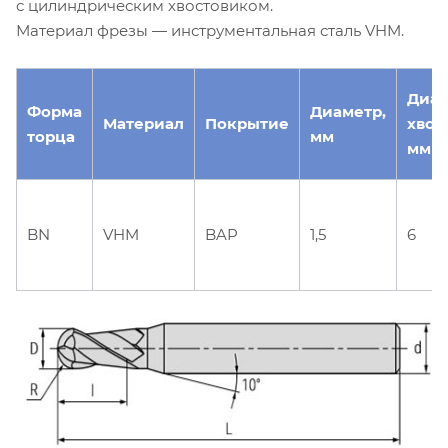
с цилиндрическим хвостовиком.
Материал фрезы — инструментальная сталь VHM.
Диа
Форма
Диаметр,
Материал
Покрытие
хвос
торца
мм
мм
BN
VHM
BAP
1,5
6