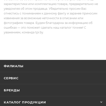
характеристики или комплектацию товара, предварительно не
уведомляя об этом продавца. Убедительно просим Вас
отнестись с пониманием к данному факту и заранее приносим
извинения за возможные неточности в описании или
фотографиях товара. Будем благодарны за информацию об
ошибках — это поможет сделать наш каталог точнее! С
уважением, команда tpi.by.
ФИЛИАЛЫ
СЕРВИС
БРЕНДЫ
КАТАЛОГ ПРОДУКЦИИ