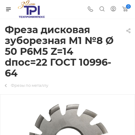
0
Фреза дисковая
зуборезная М1 №8 Ø
50 Р6М5 Z=14
dпос=22 ГОСТ 10996-
64
Фрезы по металлу