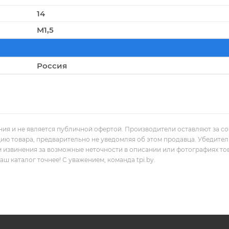
14
М1,5
Россия
ния и не является публичной офертой. Производители оставляют за с
цию товара, предварительно не уведомляя об этом продавца. Убедите
м извинения за возможные неточности в описании или фотографиях то
 каталог точнее! С уважением, команда tpi.by.