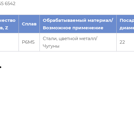
S 6542
чество
Обрабатываемый материал/
Поса
Сплав
в, Z
Возможное применение
диаме
Стали, цветной металл/
Р6М5
22
Чугуны