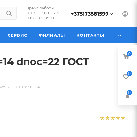
Время работы:
ПН-ЧТ: 8:00 - 17:30
+375173881599
ПТ: 8:00 - 16:30
СЕРВИС
ФИЛИАЛЫ
КОНТАКТЫ
0
=14 dпос=22 ГОСТ
0
с=22 ГОСТ 10996-64
0