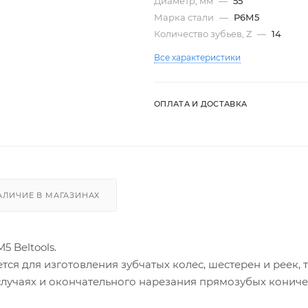
Диаметр, мм
—
55
Марка стали
—
Р6М5
Количество зубьев, Z
—
14
Все характеристики
ОПЛАТА И ДОСТАВКА
АЛИЧИЕ В МАГАЗИНАХ
5 Beltools.
ся для изготовления зубчатых колес, шестерен и реек, 
 случаях и окончательного нарезания прямозубых конич