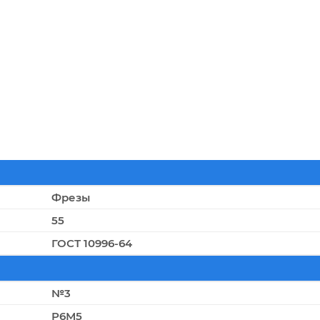
Фрезы
55
ГОСТ 10996-64
№3
Р6М5