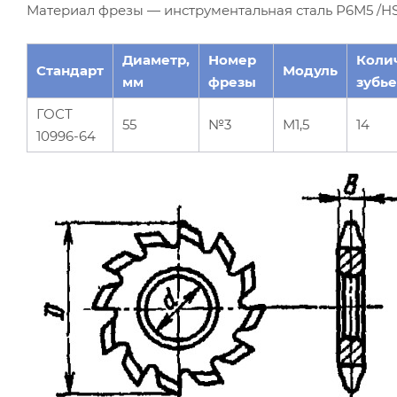
Материал фрезы — инструментальная сталь Р6М5 /HS
Диаметр,
Номер
Коли
Стандарт
Модуль
мм
фрезы
зубье
ГОСТ
55
№3
М1,5
14
10996-64