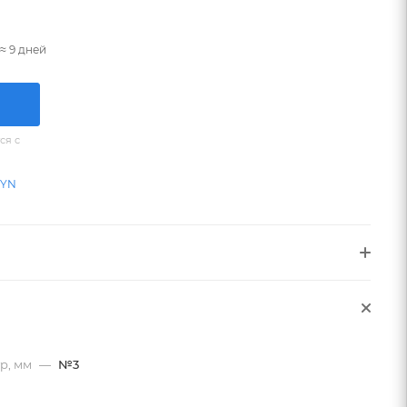
≈ 9 дней
ся с
BYN
р, мм
—
№3