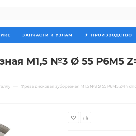
НИКЕ
ЗАПЧАСТИ К УЗЛАМ
ПРОИЗВОДСТВО
ная М1,5 №3 Ø 55 Р6М5 Z
—
таллу
Фреза дисковая зуборезная М1,5 №3 Ø 55 Р6М5 Z=14 dпо