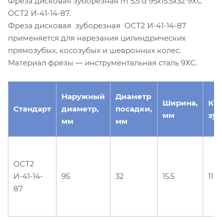
Фреза дисковая зуборезная m 5,5 d 95х15.5х32 9ХС
ОСТ2 И-41-14-87.
Фреза дисковая зуборезная ОСТ2 И-41-14-87
применяется для нарезания цилиндрических
прямозубых, косозубых и шевронных колес.
Материал фрезы — инструментальная сталь 9ХС.
Наружный
Диаметр
Ширина,
Ко
Стандарт
диаметр,
посадки,
мм
зуб
мм
мм
ОСТ2
И-41-14-
95
32
15.5
11
87