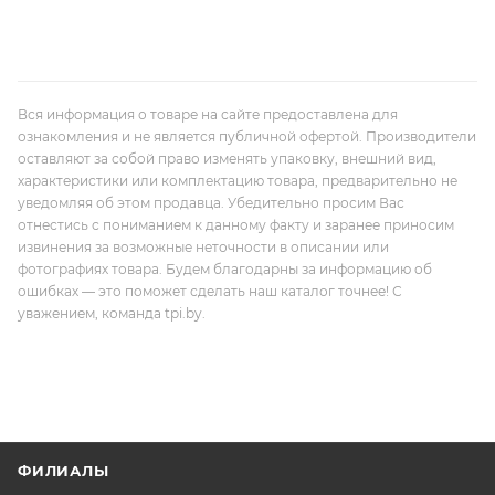
Вся информация о товаре на сайте предоставлена для
ознакомления и не является публичной офертой. Производители
оставляют за собой право изменять упаковку, внешний вид,
характеристики или комплектацию товара, предварительно не
уведомляя об этом продавца. Убедительно просим Вас
отнестись с пониманием к данному факту и заранее приносим
извинения за возможные неточности в описании или
фотографиях товара. Будем благодарны за информацию об
ошибках — это поможет сделать наш каталог точнее! С
уважением, команда tpi.by.
ФИЛИАЛЫ