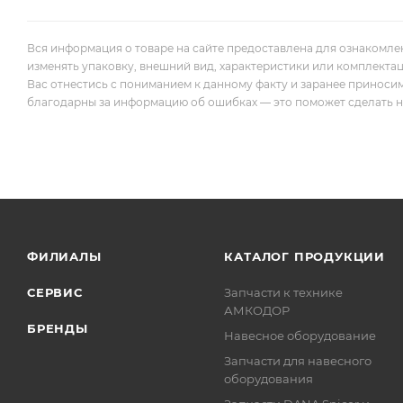
Вся информация о товаре на сайте предоставлена для ознакомле
изменять упаковку, внешний вид, характеристики или комплекта
Вас отнестись с пониманием к данному факту и заранее приноси
благодарны за информацию об ошибках — это поможет сделать наш
ФИЛИАЛЫ
КАТАЛОГ ПРОДУКЦИИ
СЕРВИС
Запчасти к технике
АМКОДОР
БРЕНДЫ
Навесное оборудование
Запчасти для навесного
оборудования