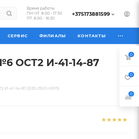
Время работы:
ПН-ЧТ: 8:00 - 17:30
+375173881599
ПТ: 8:00 - 16:30
СЕРВИС
ФИЛИАЛЫ
КОНТАКТЫ
0
6 ОСТ2 И-41-14-87
0
 И-41-14-87 (035-2500-0015)
0