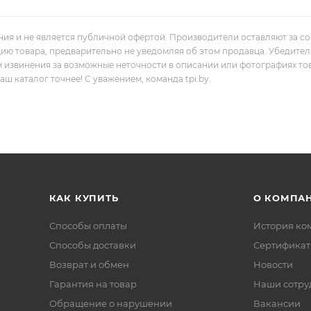
ния и не является публичной офертой. Производители оставляют за с
цию товара, предварительно не уведомляя об этом продавца. Убедите
м извинения за возможные неточности в описании или фотографиях то
 каталог точнее! С уважением, команда tpi.by.
КАК КУПИТЬ
О КОМПА
Способы оплаты
История ко
Способы доставки
Сертифика
Возврат и обмен
Новости
Гарантия на товар
Наши сотру
Обращение о нарушении
Вакансии