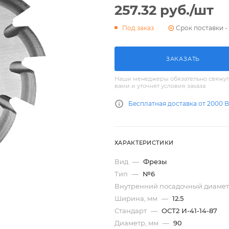
257.32
руб.
/шт
Срок поставки - 
Под заказ
ЗАКАЗАТЬ
Наши менеджеры обязательно свяжут
вами и уточнят условия заказа
Бесплатная доставка от 2000 
ХАРАКТЕРИСТИКИ
Вид
—
Фрезы
Тип
—
№6
Внутренний посадочный диамет
Ширина, мм
—
12.5
Стандарт
—
ОСТ2 И-41-14-87
Диаметр, мм
—
90