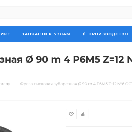
НИКЕ
ЗАПЧАСТИ К УЗЛАМ
ПРОИЗВОДСТВО
ная Ø 90 m 4 Р6М5 Z=12 №
—
таллу
Фреза дисковая зуборезная Ø 90 m 4 Р6М5 Z=12 №6 ОСТ2