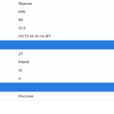
Фрезы
№6
90
12.5
ОСТ2 И-41-14-87
27
Р6М5
12
4
Россия