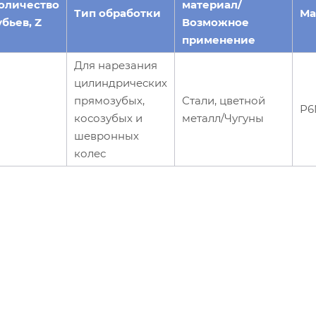
оличество
материал/
Тип обработки
Ма
убьев, Z
Возможное
применение
Для нарезания
цилиндрических
прямозубых,
Стали, цветной
Р6
косозубых и
металл/Чугуны
шевронных
колес