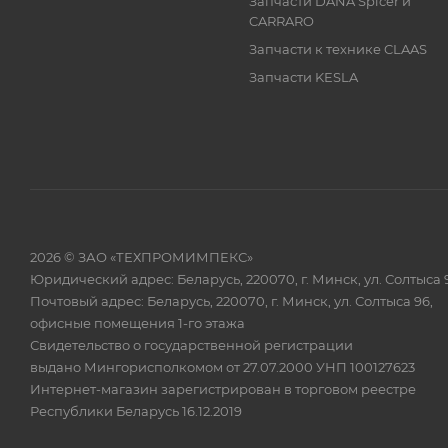
Запчасти DANA Spicer и
CARRARO
Запчасти к технике CLAAS
Запчасти KESLA
2026 © ЗАО «ТЕХПРОМИМПЕКС»
Юридический адрес: Беларусь, 220070, г. Минск, ул. Солтыса 
Почтовый адрес: Беларусь, 220070, г. Минск, ул. Солтыса 96,
офисные помещения 1-го этажа
Свидетельство о государственной регистрации
выдано Мингорисполкомом от 27.07.2000 УНП 100127623
Интернет-магазин зарегистрирован в торговом реестре
Республики Беларусь 16.12.2019