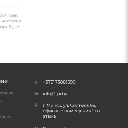
обой право
льно просим
вара. Будем
НИИ
+375173881599
мпании
info@tpi.by
ты
г. Минск, ул. Солтыса 96,
офисные помещения 1-го
этажа
дники