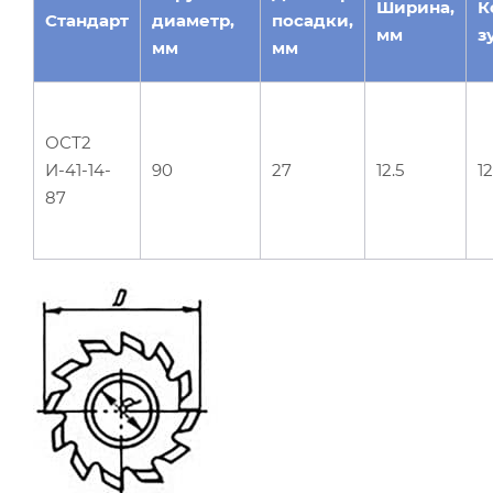
Ширина,
К
Стандарт
диаметр,
посадки,
мм
з
мм
мм
ОСТ2
И-41-14-
90
27
12.5
12
87