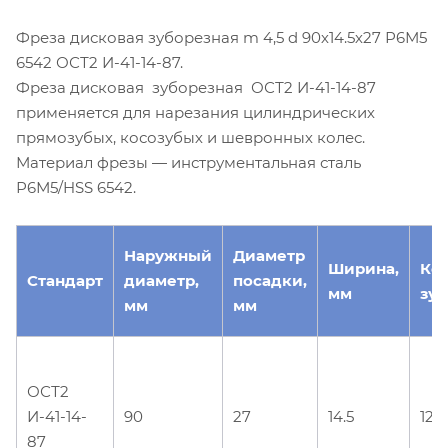
Фреза дисковая зуборезная m 4,5 d 90х14.5х27 Р6М5
6542 ОСТ2 И-41-14-87.
Фреза дисковая зуборезная ОСТ2 И-41-14-87
применяется для нарезания цилиндрических
прямозубых, косозубых и шевронных колес.
Материал фрезы — инструментальная сталь
Р6М5/HSS 6542.
Наружный
Диаметр
Ширина,
Ко
Стандарт
диаметр,
посадки,
мм
зуб
мм
мм
ОСТ2
И-41-14-
90
27
14.5
12
87