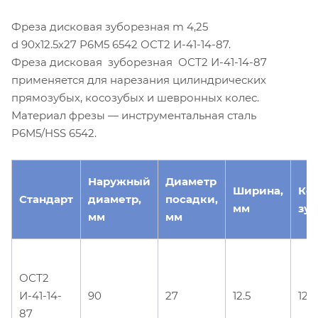
Фреза дисковая зуборезная m 4,25
d 90х12.5х27 Р6М5 6542 ОСТ2 И-41-14-87.
Фреза дисковая зуборезная ОСТ2 И-41-14-87
применяется для нарезания цилиндрических
прямозубых, косозубых и шевронных колес.
Материал фрезы — инструментальная сталь
Р6М5/HSS 6542.
Наружный
Диаметр
Ширина,
Ко
Стандарт
диаметр,
посадки,
мм
зуб
мм
мм
ОСТ2
И-41-14-
90
27
12.5
12
87