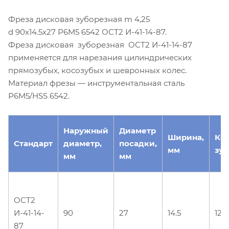
Фреза дисковая зуборезная m 4,25
d 90х14.5х27 Р6М5 6542 ОСТ2 И-41-14-87.
Фреза дисковая зуборезная ОСТ2 И-41-14-87
применяется для нарезания цилиндрических
прямозубых, косозубых и шевронных колес.
Материал фрезы — инструментальная сталь
Р6М5/HSS 6542.
Наружный
Диаметр
Ширина,
Ко
Стандарт
диаметр,
посадки,
мм
зуб
мм
мм
ОСТ2
И-41-14-
90
27
14.5
12
87