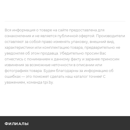
Вся информация о товаре на сайте предоставлена для
ознакомления и не является публичной офертой. Производители
оставляют за собой право изменять упаковку, внешний вид,
характеристики или комплектацию товара, предварительно не
уведомляя об этом продавца. Убедительно просим Вас
отнестись с пониманием к данному факту и заранее приносим
извинения за возможные неточности в описании или
фотографиях товара. Будем благодарны за информацию об
ошибках — это поможет сделать наш каталог точнее! С
уважением, команда tpi.by.
ФИЛИАЛЫ