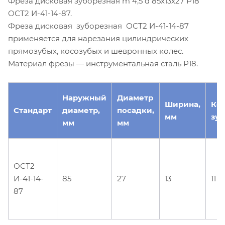
Фреза дисковая зуборезная m 4,5 d 85х13х27 Р18
ОСТ2 И-41-14-87.
Фреза дисковая зуборезная ОСТ2 И-41-14-87
применяется для нарезания цилиндрических
прямозубых, косозубых и шевронных колес.
Материал фрезы — инструментальная сталь Р18.
Наружный
Диаметр
Ширина,
Ко
Стандарт
диаметр,
посадки,
мм
зуб
мм
мм
ОСТ2
И-41-14-
85
27
13
11
87