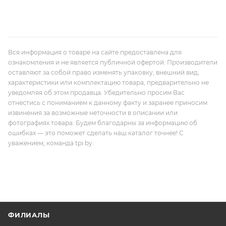
Вся информация о товаре на сайте предоставлена для
ознакомления и не является публичной офертой. Производители
оставляют за собой право изменять упаковку, внешний вид,
характеристики или комплектацию товара, предварительно не
уведомляя об этом продавца. Убедительно просим Вас
отнестись с пониманием к данному факту и заранее приносим
извинения за возможные неточности в описании или
фотографиях товара. Будем благодарны за информацию об
ошибках — это поможет сделать наш каталог точнее! С
уважением, команда tpi.by.
ФИЛИАЛЫ