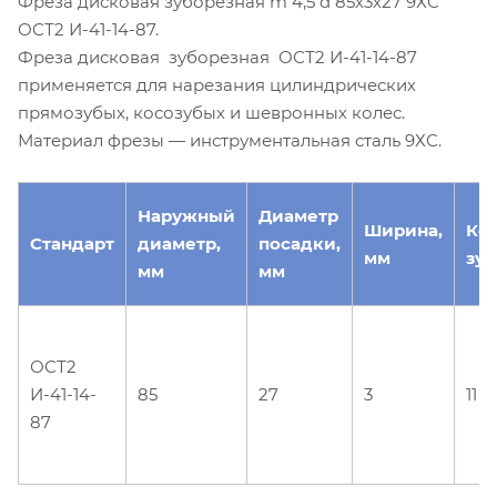
Фреза дисковая зуборезная m 4,5 d 85х3х27 9ХС
ОСТ2 И-41-14-87.
Фреза дисковая зуборезная ОСТ2 И-41-14-87
применяется для нарезания цилиндрических
прямозубых, косозубых и шевронных колес.
Материал фрезы — инструментальная сталь 9ХС.
Наружный
Диаметр
Ширина,
Ко
Стандарт
диаметр,
посадки,
мм
зуб
мм
мм
ОСТ2
И-41-14-
85
27
3
11
87