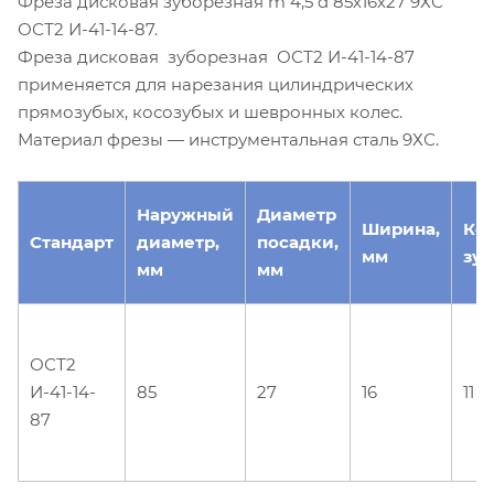
Фреза дисковая зуборезная m 4,5 d 85х16х27 9ХС
ОСТ2 И-41-14-87.
Фреза дисковая зуборезная ОСТ2 И-41-14-87
применяется для нарезания цилиндрических
прямозубых, косозубых и шевронных колес.
Материал фрезы — инструментальная сталь 9ХС.
Наружный
Диаметр
Ширина,
Ко
Стандарт
диаметр,
посадки,
мм
зуб
мм
мм
ОСТ2
И-41-14-
85
27
16
11
87