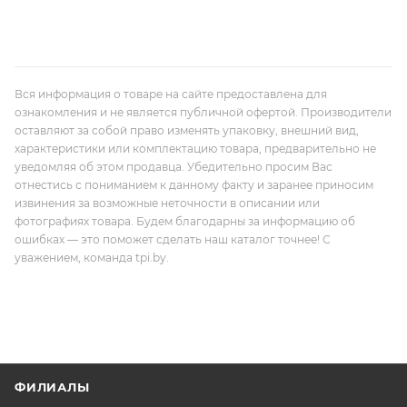
Вся информация о товаре на сайте предоставлена для
ознакомления и не является публичной офертой. Производители
оставляют за собой право изменять упаковку, внешний вид,
характеристики или комплектацию товара, предварительно не
уведомляя об этом продавца. Убедительно просим Вас
отнестись с пониманием к данному факту и заранее приносим
извинения за возможные неточности в описании или
фотографиях товара. Будем благодарны за информацию об
ошибках — это поможет сделать наш каталог точнее! С
уважением, команда tpi.by.
ФИЛИАЛЫ