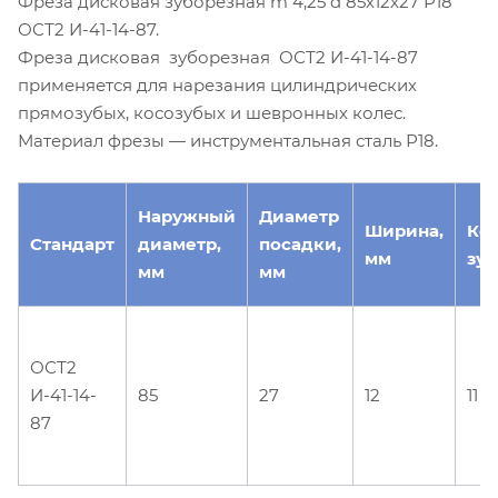
Фреза дисковая зуборезная m 4,25 d 85х12х27 Р18
ОСТ2 И-41-14-87.
Фреза дисковая зуборезная ОСТ2 И-41-14-87
применяется для нарезания цилиндрических
прямозубых, косозубых и шевронных колес.
Материал фрезы — инструментальная сталь Р18.
Наружный
Диаметр
Ширина,
Ко
Стандарт
диаметр,
посадки,
мм
зуб
мм
мм
ОСТ2
И-41-14-
85
27
12
11
87