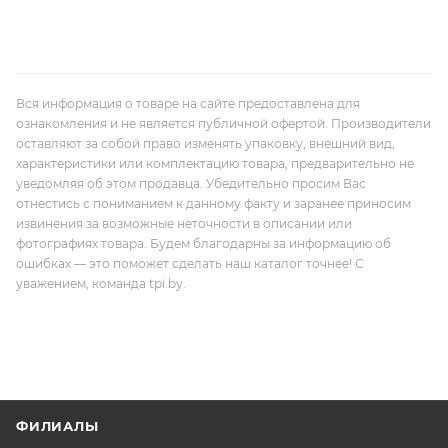
Вся информация о товаре на сайте предоставлена для
ознакомления и не является публичной офертой. Производители
оставляют за собой право изменять упаковку, внешний вид,
характеристики или комплектацию товара, предварительно не
уведомляя об этом продавца. Убедительно просим Вас
отнестись с пониманием к данному факту и заранее приносим
извинения за возможные неточности в описании или
фотографиях товара. Будем благодарны за информацию об
ошибках — это поможет сделать наш каталог точнее! С
уважением, команда tpi.by.
ФИЛИАЛЫ