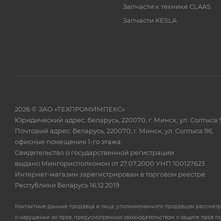
Запчасти к технике CLAAS
Запчасти KESLA
2026 © ЗАО «ТЕХПРОМИМПЕКС»
Юридический адрес: Беларусь, 220070, г. Минск, ул. Солтыса 
Почтовый адрес: Беларусь, 220070, г. Минск, ул. Солтыса 96,
офисные помещения 1-го этажа
Свидетельство о государственной регистрации
выдано Мингорисполкомом от 27.07.2000 УНП 100127623
Интернет-магазин зарегистрирован в торговом реестре
Республики Беларусь 16.12.2019
Контактные данные продавца и лица, уполномоченного продавцом рассмат
о нарушении их прав, предусмотренных законодательством о защите прав п