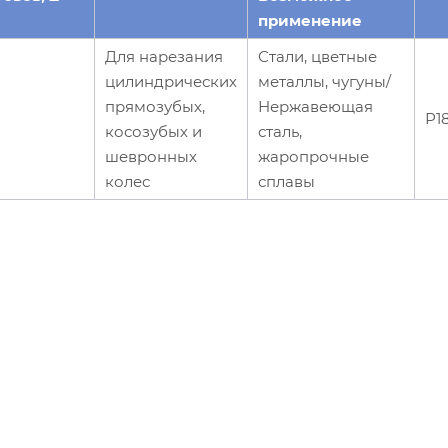
применение
Для нарезания
Стали, цветные
цилиндрических
металлы, чугуны/
прямозубых,
Нержавеющая
Р1
косозубых и
сталь,
шевронных
жаропрочные
колес
сплавы