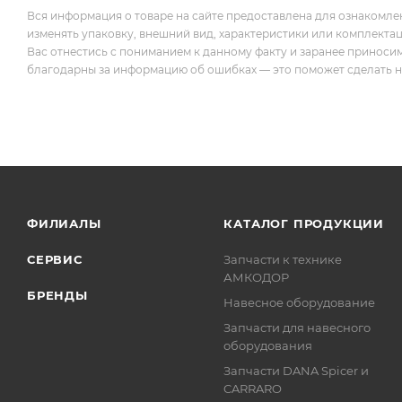
Вся информация о товаре на сайте предоставлена для ознакомле
изменять упаковку, внешний вид, характеристики или комплекта
Вас отнестись с пониманием к данному факту и заранее приноси
благодарны за информацию об ошибках — это поможет сделать наш
ФИЛИАЛЫ
КАТАЛОГ ПРОДУКЦИИ
СЕРВИС
Запчасти к технике
АМКОДОР
БРЕНДЫ
Навесное оборудование
Запчасти для навесного
оборудования
Запчасти DANA Spicer и
CARRARO