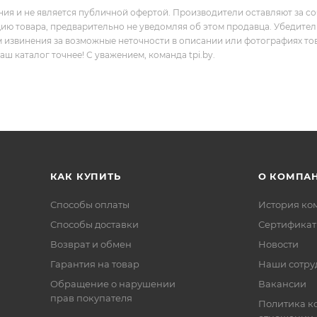
ния и не является публичной офертой. Производители оставляют за с
цию товара, предварительно не уведомляя об этом продавца. Убедите
м извинения за возможные неточности в описании или фотографиях то
 каталог точнее! С уважением, команда tpi.by.
КАК КУПИТЬ
О КОМПА
Способы оплаты
История ко
Способы доставки
Сертифика
Возврат и обмен
Новости
Гарантия на товар
Наши сотру
Обращение о нарушении
Вакансии
прав покупателя
Политика к