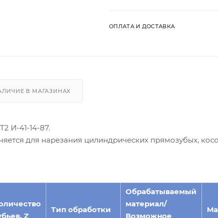
ОПЛАТА И ДОСТАВКА
АЛИЧИЕ В МАГАЗИНАХ
2 И-41-14-87.
няется для нарезания цилиндрических прямозубых, кос
Обрабатываемый
оличество
материал/
Тип обработки
Ма
убьев, Z
Возможное