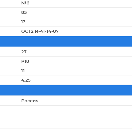
№6
85
13
ОСТ2 И-41-14-87
27
Р18
11
4,25
Россия