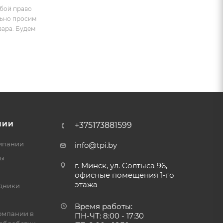
обой право
льно просим
вара. Будем
НИИ
+375173881599
мпании
info@tpi.by
ты
г. Минск, ул. Солтыса 96,
офисные помещения 1-го
этажа
дники
Время работы:
омпании в
ПН-ЧТ: 8:00 - 17:30