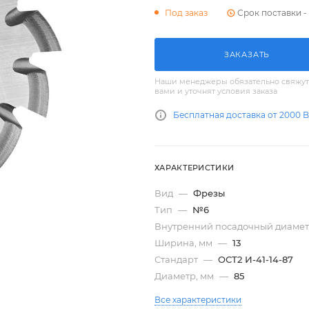
Срок поставки - 
Под заказ
ЗАКАЗАТЬ
Наши менеджеры обязательно свяжут
вами и уточнят условия заказа
Бесплатная доставка от 2000 
ХАРАКТЕРИСТИКИ
Вид
—
Фрезы
Тип
—
№6
Внутренний посадочный диамет
Ширина, мм
—
13
Стандарт
—
ОСТ2 И-41-14-87
Диаметр, мм
—
85
Все характеристики