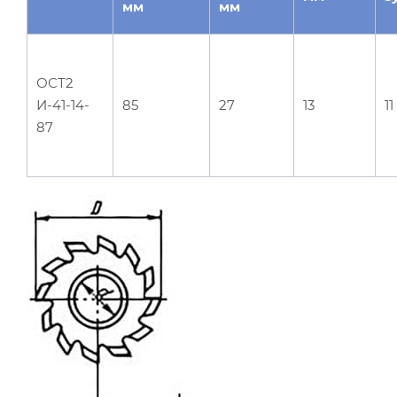
мм
мм
ОСТ2
И-41-14-
85
27
13
11
87