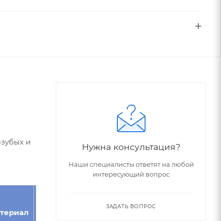
озубых и
Нужна консультация?
Наши специалисты ответят на любой
интересующий вопрос
Угол
Номер
ЗАДАТЬ ВОПРОС
териал
Модуль
зуба,
фрезы