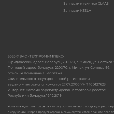
Запчасти к технике CLAAS
Запчасти KESLA
2026 © ЗАО «ТЕХПРОМИМПЕКС»
Юридический адрес: Беларусь, 220070, г. Минск, ул. Солтыса 
Почтовый адрес: Беларусь, 220070, г. Минск, ул. Солтыса 96,
офисные помещения 1-го этажа
Свидетельство о государственной регистрации
выдано Мингорисполкомом от 27.07.2000 УНП 100127623
Интернет-магазин зарегистрирован в торговом реестре
Республики Беларусь 16.12.2019
Контактные данные продавца и лица, уполномоченного продавцом рассмат
о нарушении их прав, предусмотренных законодательством о защите прав п