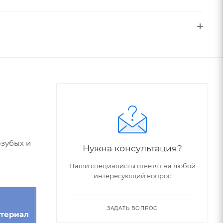
озубых и
Нужна консультация?
Наши специалисты ответят на любой
интересующий вопрос
Угол
Номер
ЗАДАТЬ ВОПРОС
териал
Модуль
зуба,
фрезы