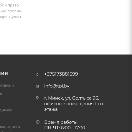
обой право
льно просим
вара. Будем
НИИ
+375173881599
мпании
info@tpi.by
ты
г. Минск, ул. Солтыса 96,
офисные помещения 1-го
этажа
дники
Время работы:
омпании в
ПН-ЧТ: 8:00 - 17:30