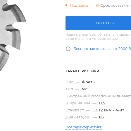
Срок поставки - 
Под заказ
ЗАКАЗАТЬ
Наши менеджеры обязательно свяжут
вами и уточнят условия заказа
Бесплатная доставка от 2000 
ХАРАКТЕРИСТИКИ
Вид
—
Фрезы
Тип
—
№5
Внутренний посадочный диамет
Ширина, мм
—
13.5
Стандарт
—
ОСТ2 И-41-14-87
Диаметр, мм
—
85
Все характеристики