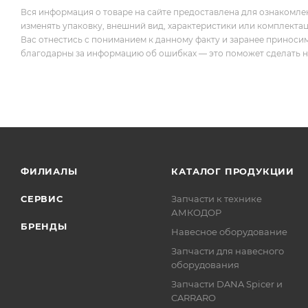
Вся информация о товаре на сайте предоставлена для ознакомле
изменять упаковку, внешний вид, характеристики или комплекта
Вас отнестись с пониманием к данному факту и заранее приноси
благодарны за информацию об ошибках — это поможет сделать наш
ФИЛИАЛЫ
КАТАЛОГ ПРОДУКЦИИ
СЕРВИС
Запчасти к технике
АМКОДОР
БРЕНДЫ
Навесное оборудование
Запчасти для навесного
оборудования
Запчасти DANA Spicer и
CARRARO