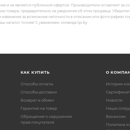
ния и не является публичной офертой. Производители оставляют за с
цию товара, предварительно не уведомляя об этом продавца. Убедите
м извинения за возможные неточности в описании или фотографиях то
 каталог точнее! С уважением, команда tpi.by.
КАК КУПИТЬ
О КОМПА
Способы оплаты
История ко
Способы доставки
Сертифика
Возврат и обмен
Новости
Гарантия на товар
Наши сотру
Обращение о нарушении
Вакансии
прав покупателя
Политика к