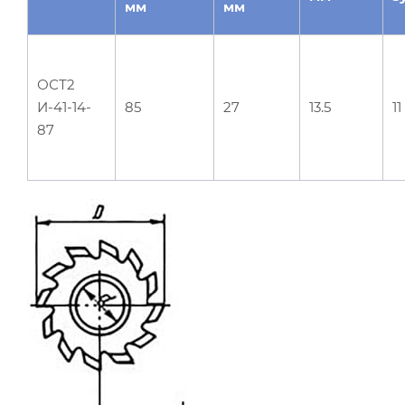
мм
мм
ОСТ2
И-41-14-
85
27
13.5
11
87