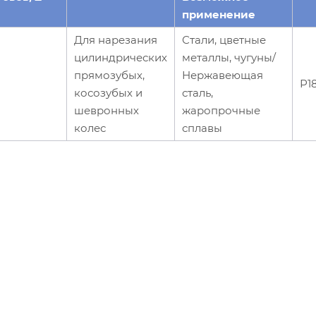
применение
Для нарезания
Стали, цветные
цилиндрических
металлы, чугуны/
прямозубых,
Нержавеющая
Р1
косозубых и
сталь,
шевронных
жаропрочные
колес
сплавы