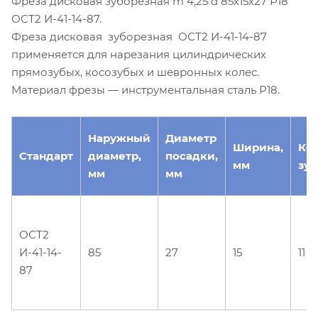
Фреза дисковая зуборезная m 4,25 d 85х15х27 Р18
ОСТ2 И-41-14-87.
Фреза дисковая зуборезная ОСТ2 И-41-14-87
применяется для нарезания цилиндрических
прямозубых, косозубых и шевронных колес.
Материал фрезы — инструментальная сталь Р18.
Наружный
Диаметр
Ширина,
Ко
Стандарт
диаметр,
посадки,
мм
зуб
мм
мм
ОСТ2
И-41-14-
85
27
15
11
87