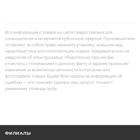
Вся информация о товаре на сайте предоставлена для
ознакомления и не является публичной офертой. Производители
оставляют за собой право изменять упаковку, внешний вид,
характеристики или комплектацию товара, предварительно не
уведомляя об этом продавца. Убедительно просим Вас
отнестись с пониманием к данному факту и заранее приносим
извинения за возможные неточности в описании или
фотографиях товара. Будем благодарны за информацию об
ошибках — это поможет сделать наш каталог точнее! С
уважением, команда tpi.by.
ФИЛИАЛЫ