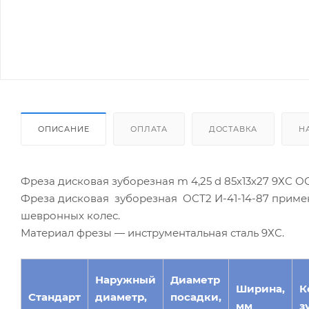
ОПИСАНИЕ
ОПЛАТА
ДОСТАВКА
Н
Фреза дисковая зуборезная m 4,25 d 85х13х27 9ХС ОС
Фреза дисковая зуборезная ОСТ2 И-41-14-87 приме
шевронных колес.
Материал фрезы — инструментальная сталь 9ХС.
Наружный
Диаметр
Ширина,
К
Стандарт
диаметр,
посадки,
мм
з