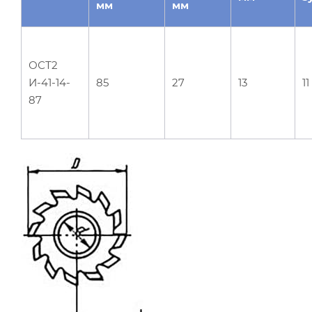
мм
мм
ОСТ2
И-41-14-
85
27
13
11
87