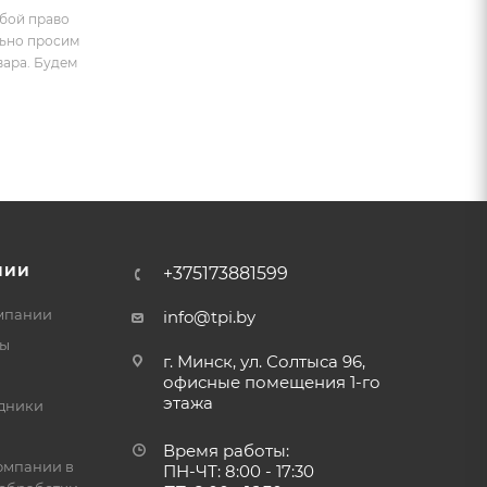
обой право
льно просим
вара. Будем
НИИ
+375173881599
мпании
info@tpi.by
ты
г. Минск, ул. Солтыса 96,
офисные помещения 1-го
этажа
дники
Время работы:
омпании в
ПН-ЧТ: 8:00 - 17:30