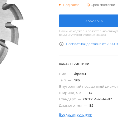
Срок поставки - 
Под заказ
ЗАКАЗАТЬ
Наши менеджеры обязательно свяжут
вами и уточнят условия заказа
Бесплатная доставка от 2000 
ХАРАКТЕРИСТИКИ
Вид
—
Фрезы
Тип
—
№6
Внутренний посадочный диамет
Ширина, мм
—
13
Стандарт
—
ОСТ2 И-41-14-87
Диаметр, мм
—
85
Все характеристики