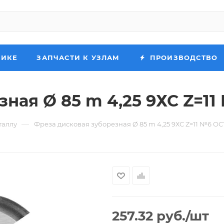
НИКЕ
ЗАПЧАСТИ К УЗЛАМ
ПРОИЗВОДСТВО
ная Ø 85 m 4,25 9ХС Z=11 
—
таллу
Фреза дисковая зуборезная Ø 85 m 4,25 9ХС Z=11 №6 ОСТ
257.32
руб.
/шт