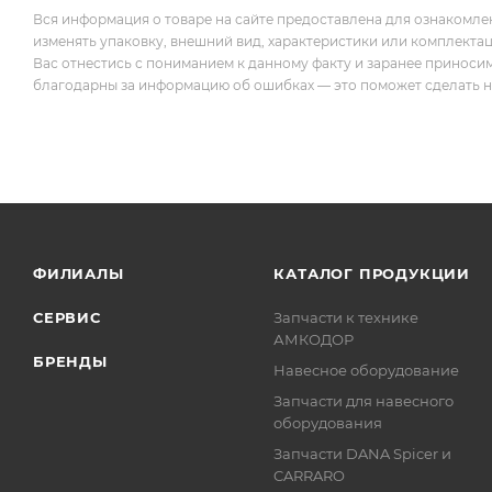
Вся информация о товаре на сайте предоставлена для ознакомле
изменять упаковку, внешний вид, характеристики или комплекта
Вас отнестись с пониманием к данному факту и заранее приноси
благодарны за информацию об ошибках — это поможет сделать наш
ФИЛИАЛЫ
КАТАЛОГ ПРОДУКЦИИ
СЕРВИС
Запчасти к технике
АМКОДОР
БРЕНДЫ
Навесное оборудование
Запчасти для навесного
оборудования
Запчасти DANA Spicer и
CARRARO