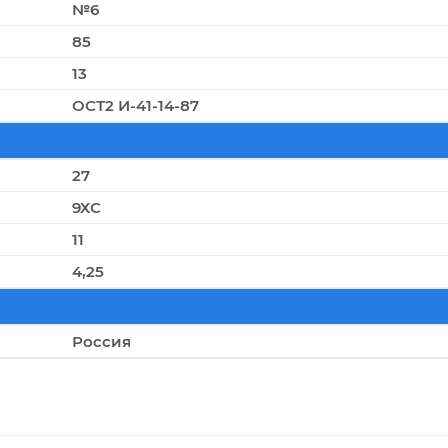
№6
85
13
ОСТ2 И-41-14-87
27
9ХС
11
4,25
Россия