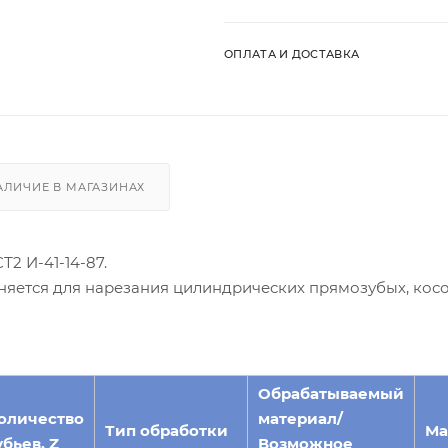
ОПЛАТА И ДОСТАВКА
АЛИЧИЕ В МАГАЗИНАХ
Т2 И-41-14-87.
няется для нарезания цилиндрических прямозубых, кос
Обрабатываемый
оличество
материал/
Тип обработки
Ма
убьев, Z
Возможное