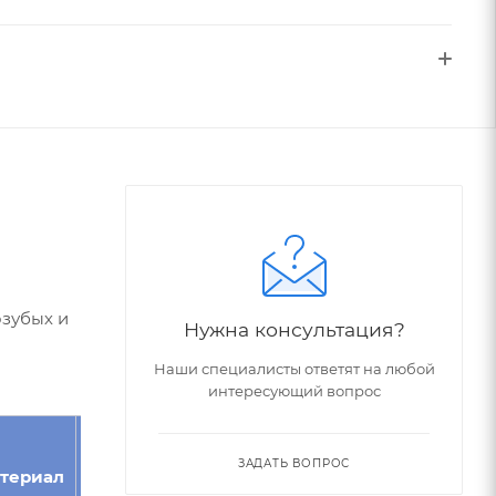
озубых и
Нужна консультация?
Наши специалисты ответят на любой
интересующий вопрос
Угол
Номер
ЗАДАТЬ ВОПРОС
териал
Модуль
зуба,
фрезы