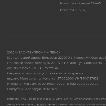
Запчасти к технике CLAAS
Запчасти KESLA
2026 © ЗАО «ТЕХПРОМИМПЕКС»
Юридический адрес: Беларусь, 220070, г. Минск, ул. Солтыса 
Почтовый адрес: Беларусь, 220070, г. Минск, ул. Солтыса 96,
офисные помещения 1-го этажа
Свидетельство о государственной регистрации
выдано Мингорисполкомом от 27.07.2000 УНП 100127623
Интернет-магазин зарегистрирован в торговом реестре
Республики Беларусь 16.12.2019
Контактные данные продавца и лица, уполномоченного продавцом рассмат
о нарушении их прав, предусмотренных законодательством о защите прав п