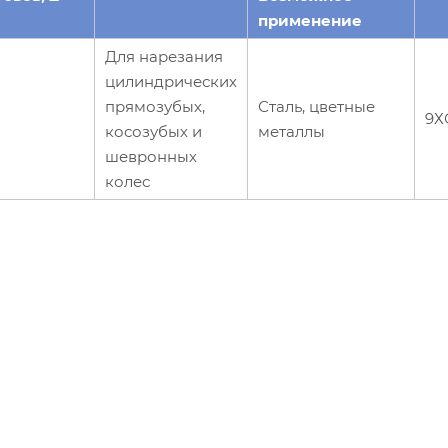
применение
Для нарезания
цилиндрических
прямозубых,
Сталь, цветные
9Х
косозубых и
металлы
шевронных
колес