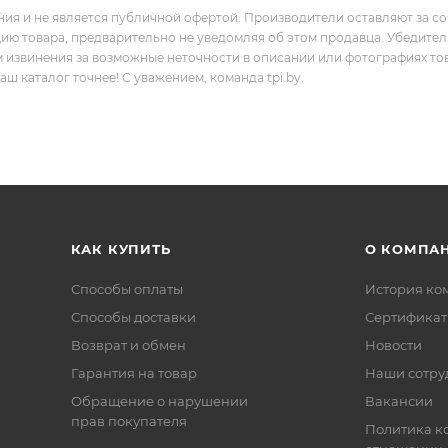
ния и не является публичной офертой. Производители оставляют за с
цию товара, предварительно не уведомляя об этом продавца. Убедите
м извинения за возможные неточности в описании или фотографиях то
 каталог точнее! С уважением, команда tpi.by.
КАК КУПИТЬ
О КОМПА
Способы оплаты
История ко
Способы доставки
Сертифика
Возврат и обмен
Новости
Гарантия на товар
Наши сотру
Обращение о нарушении
Вакансии
прав покупателя
Политика к