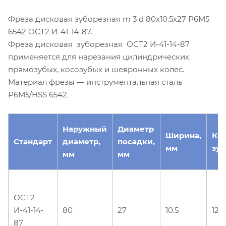
Фреза дисковая зуборезная m 3 d 80х10.5х27 Р6М5
6542 ОСТ2 И-41-14-87.
Фреза дисковая зуборезная ОСТ2 И-41-14-87
применяется для нарезания цилиндрических
прямозубых, косозубых и шевронных колес.
Материал фрезы — инструментальная сталь
Р6М5/HSS 6542.
Наружный
Диаметр
Ширина,
Ко
Стандарт
диаметр,
посадки,
мм
зуб
мм
мм
ОСТ2
И-41-14-
80
27
10.5
12
87