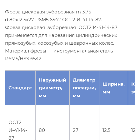
Фреза дисковая зуборезная m 3,75
d 80х12.5х27 Р6М5 6542 ОСТ2 И-41-14-87.
Фреза дисковая зуборезная ОСТ2 И-41-14-87
применяется для нарезания цилиндрических
прямозубых, косозубых и шевронных колес.
Материал фрезы — инструментальная сталь
Р6М5/HSS 6542.
Наружный
Диаметр
Ширина,
Ко
Стандарт
диаметр,
посадки,
мм
зуб
мм
мм
ОСТ2
И-41-14-
80
27
12.5
12
87