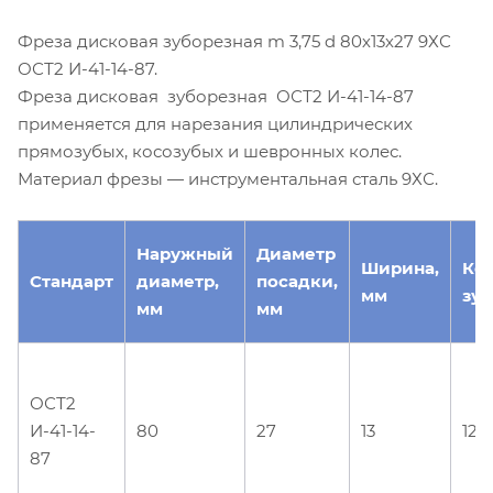
Фреза дисковая зуборезная m 3,75 d 80х13х27 9ХС
ОСТ2 И-41-14-87.
Фреза дисковая зуборезная ОСТ2 И-41-14-87
применяется для нарезания цилиндрических
прямозубых, косозубых и шевронных колес.
Материал фрезы — инструментальная сталь 9ХС.
Наружный
Диаметр
Ширина,
Ко
Стандарт
диаметр,
посадки,
мм
зуб
мм
мм
ОСТ2
И-41-14-
80
27
13
12
87