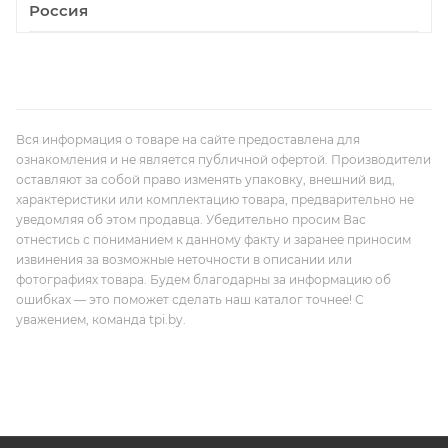
Россия
Вся информация о товаре на сайте предоставлена для
ознакомления и не является публичной офертой. Производители
оставляют за собой право изменять упаковку, внешний вид,
характеристики или комплектацию товара, предварительно не
уведомляя об этом продавца. Убедительно просим Вас
отнестись с пониманием к данному факту и заранее приносим
извинения за возможные неточности в описании или
фотографиях товара. Будем благодарны за информацию об
ошибках — это поможет сделать наш каталог точнее! С
уважением, команда tpi.by.