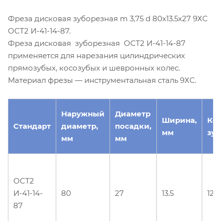
Фреза дисковая зуборезная m 3,75 d 80х13.5х27 9ХС
ОСТ2 И-41-14-87.
Фреза дисковая зуборезная ОСТ2 И-41-14-87
применяется для нарезания цилиндрических
прямозубых, косозубых и шевронных колес.
Материал фрезы — инструментальная сталь 9ХС.
Наружный
Диаметр
Ширина,
Ко
Стандарт
диаметр,
посадки,
мм
зуб
мм
мм
ОСТ2
И-41-14-
80
27
13.5
12
87