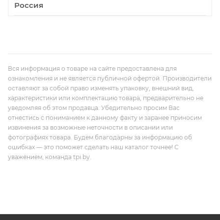
Россия
Вся информация о товаре на сайте предоставлена для
ознакомления и не является публичной офертой. Производители
оставляют за собой право изменять упаковку, внешний вид,
характеристики или комплектацию товара, предварительно не
уведомляя об этом продавца. Убедительно просим Вас
отнестись с пониманием к данному факту и заранее приносим
извинения за возможные неточности в описании или
фотографиях товара. Будем благодарны за информацию об
ошибках — это поможет сделать наш каталог точнее! С
уважением, команда tpi.by.