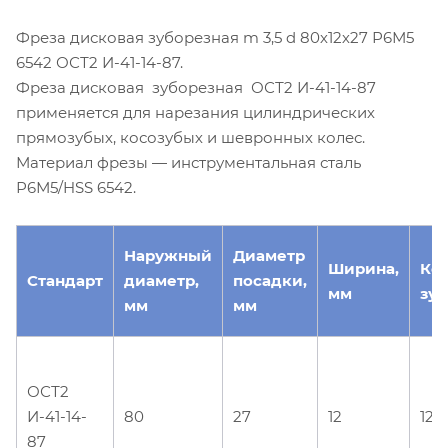
Фреза дисковая зуборезная m 3,5 d 80х12х27 Р6М5
6542 ОСТ2 И-41-14-87.
Фреза дисковая зуборезная ОСТ2 И-41-14-87
применяется для нарезания цилиндрических
прямозубых, косозубых и шевронных колес.
Материал фрезы — инструментальная сталь
Р6М5/HSS 6542.
Наружный
Диаметр
Ширина,
Ко
Стандарт
диаметр,
посадки,
мм
зуб
мм
мм
ОСТ2
И-41-14-
80
27
12
12
87