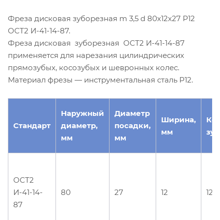
Фреза дисковая зуборезная m 3,5 d 80х12х27 Р12
ОСТ2 И-41-14-87.
Фреза дисковая зуборезная ОСТ2 И-41-14-87
применяется для нарезания цилиндрических
прямозубых, косозубых и шевронных колес.
Материал фрезы — инструментальная сталь Р12.
Наружный
Диаметр
Ширина,
Ко
Стандарт
диаметр,
посадки,
мм
зуб
мм
мм
ОСТ2
И-41-14-
80
27
12
12
87