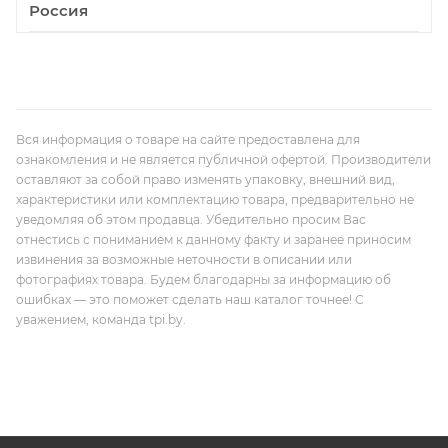
Россия
Вся информация о товаре на сайте предоставлена для
ознакомления и не является публичной офертой. Производители
оставляют за собой право изменять упаковку, внешний вид,
характеристики или комплектацию товара, предварительно не
уведомляя об этом продавца. Убедительно просим Вас
отнестись с пониманием к данному факту и заранее приносим
извинения за возможные неточности в описании или
фотографиях товара. Будем благодарны за информацию об
ошибках — это поможет сделать наш каталог точнее! С
уважением, команда tpi.by.