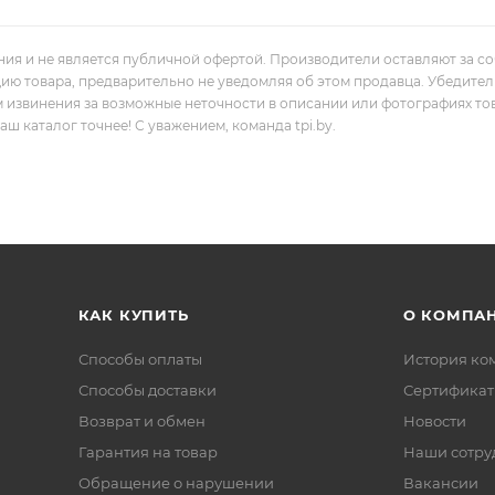
ния и не является публичной офертой. Производители оставляют за с
цию товара, предварительно не уведомляя об этом продавца. Убедите
м извинения за возможные неточности в описании или фотографиях то
 каталог точнее! С уважением, команда tpi.by.
КАК КУПИТЬ
О КОМПА
Способы оплаты
История ко
Способы доставки
Сертифика
Возврат и обмен
Новости
Гарантия на товар
Наши сотру
Обращение о нарушении
Вакансии