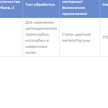
оличество
материал/
Тип обработки
Ма
убьев, Z
Возможное
применение
Для нарезания
цилиндрических
прямозубых,
Стали, цветной
Р1
косозубых и
металл/Чугуны
шевронных
колес