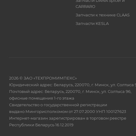
Запчасти DANA Spicer и
CARRARO
Запчасти к технике CLAAS
Запчасти KESLA
2026 © ЗАО «ТЕХПРОМИМПЕКС»
Юридический адрес: Беларусь, 220070, г. Минск, ул. Солтыса 
Почтовый адрес: Беларусь, 220070, г. Минск, ул. Солтыса 96,
офисные помещения 1-го этажа
Свидетельство о государственной регистрации
выдано Мингорисполкомом от 27.07.2000 УНП 100127623
Интернет-магазин зарегистрирован в торговом реестре
Республики Беларусь 16.12.2019