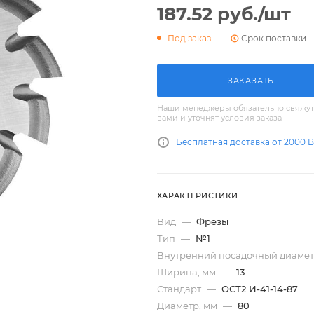
187.52
руб.
/шт
Срок поставки - 
Под заказ
ЗАКАЗАТЬ
Наши менеджеры обязательно свяжут
вами и уточнят условия заказа
Бесплатная доставка от 2000 
ХАРАКТЕРИСТИКИ
Вид
—
Фрезы
Тип
—
№1
Внутренний посадочный диамет
Ширина, мм
—
13
Стандарт
—
ОСТ2 И-41-14-87
Диаметр, мм
—
80