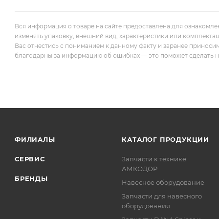
Вся информация о товаре на сайте предоставлена для ознакомле
изменять упаковку, внешний вид, характеристики или комплекта
Вас отнестись с пониманием к данному факту и заранее приноси
благодарны за информацию об ошибках — это поможет сделать наш
ФИЛИАЛЫ
КАТАЛОГ ПРОДУКЦИИ
СЕРВИС
Запчасти к технике
АМКОДОР
БРЕНДЫ
Навесное оборудование
Запчасти для навесного
оборудования