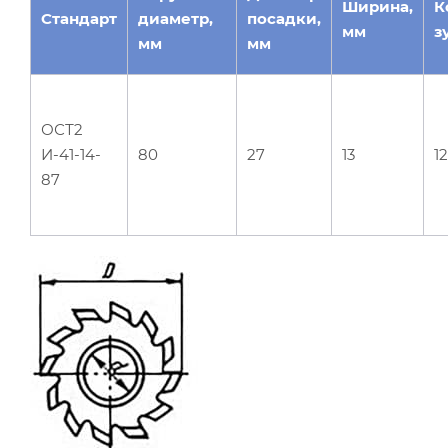
Ширина,
К
Стандарт
диаметр,
посадки,
мм
з
мм
мм
ОСТ2
И-41-14-
80
27
13
12
87