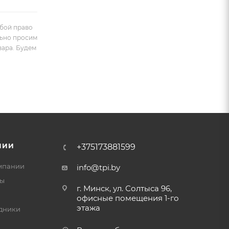
обой право
льно просим
вара. Будем
НИИ
+375173881599
мпании
info@tpi.by
ты
г. Минск, ул. Солтыса 96,
офисные помещения 1-го
этажа
дники