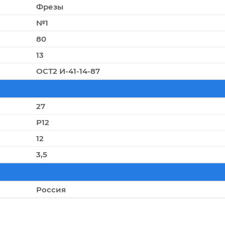
Фрезы
№1
80
13
ОСТ2 И-41-14-87
27
Р12
12
3,5
Россия