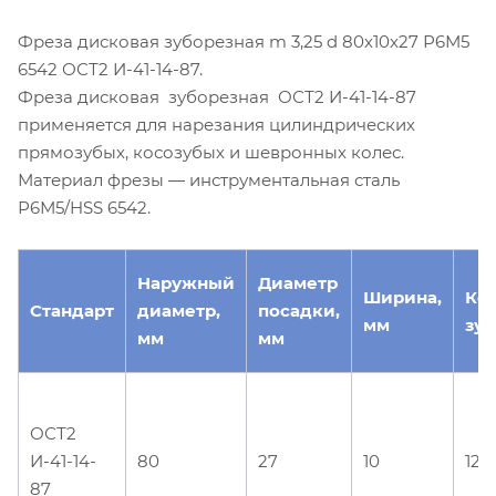
Фреза дисковая зуборезная m 3,25 d 80х10х27 Р6М5
6542 ОСТ2 И-41-14-87.
Фреза дисковая зуборезная ОСТ2 И-41-14-87
применяется для нарезания цилиндрических
прямозубых, косозубых и шевронных колес.
Материал фрезы — инструментальная сталь
Р6М5/HSS 6542.
Наружный
Диаметр
Ширина,
Ко
Стандарт
диаметр,
посадки,
мм
зуб
мм
мм
ОСТ2
И-41-14-
80
27
10
12
87