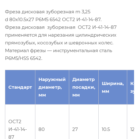
Фреза дисковая зуборезная m 3,25
d 80х10.5х27 Р6М5 6542 ОСТ2 И-41-14-87.
Фреза дисковая зуборезная ОСТ2 И-41-14-87
применяется для нарезания цилиндрических
прямозубых, косозубых и шевронных колес.
Материал фрезы — инструментальная сталь
Р6М5/HSS 6542.
Наружный
Диаметр
Ширина,
Ко
Стандарт
диаметр,
посадки,
мм
зуб
мм
мм
ОСТ2
И-41-14-
80
27
10.5
12
87