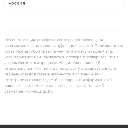
Россия
Вся информация о товаре на сайте предоставлена для
ознакомления и не является публичной офертой. Производители
оставляют за собой право изменять упаковку, внешний вид,
характеристики или комплектацию товара, предварительно не
уведомляя об этом продавца. Убедительно просим Вас
отнестись с пониманием к данному факту и заранее приносим
извинения за возможные неточности в описании или
фотографиях товара. Будем благодарны за информацию об
ошибках — это поможет сделать наш каталог точнее! С
уважением, команда tpi.by.