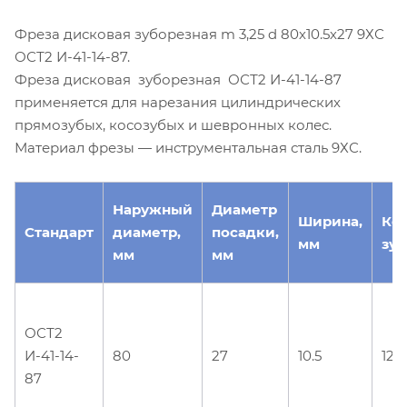
Фреза дисковая зуборезная m 3,25 d 80х10.5х27 9ХС
ОСТ2 И-41-14-87.
Фреза дисковая зуборезная ОСТ2 И-41-14-87
применяется для нарезания цилиндрических
прямозубых, косозубых и шевронных колес.
Материал фрезы — инструментальная сталь 9ХС.
Наружный
Диаметр
Ширина,
Ко
Стандарт
диаметр,
посадки,
мм
зуб
мм
мм
ОСТ2
И-41-14-
80
27
10.5
12
87