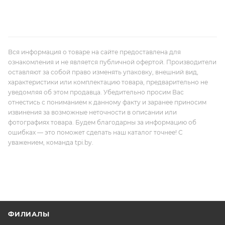
Вся информация о товаре на сайте предоставлена для
ознакомления и не является публичной офертой. Производители
оставляют за собой право изменять упаковку, внешний вид,
характеристики или комплектацию товара, предварительно не
уведомляя об этом продавца. Убедительно просим Вас
отнестись с пониманием к данному факту и заранее приносим
извинения за возможные неточности в описании или
фотографиях товара. Будем благодарны за информацию об
ошибках — это поможет сделать наш каталог точнее! С
уважением, команда tpi.by.
ФИЛИАЛЫ