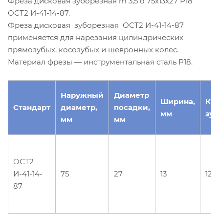
Фреза дисковая зуборезная m 3,5 d 75х13х27 Р18
ОСТ2 И-41-14-87.
Фреза дисковая зуборезная ОСТ2 И-41-14-87
применяется для нарезания цилиндрических
прямозубых, косозубых и шевронных колес.
Материал фрезы — инструментальная сталь Р18.
Наружный
Диаметр
Ширина,
Ко
Стандарт
диаметр,
посадки,
мм
зуб
мм
мм
ОСТ2
И-41-14-
75
27
13
12
87