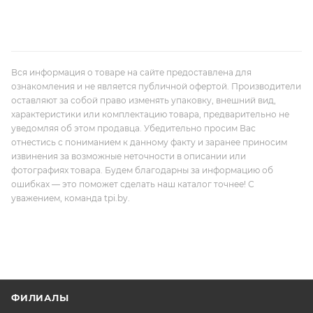
Вся информация о товаре на сайте предоставлена для
ознакомления и не является публичной офертой. Производители
оставляют за собой право изменять упаковку, внешний вид,
характеристики или комплектацию товара, предварительно не
уведомляя об этом продавца. Убедительно просим Вас
отнестись с пониманием к данному факту и заранее приносим
извинения за возможные неточности в описании или
фотографиях товара. Будем благодарны за информацию об
ошибках — это поможет сделать наш каталог точнее! С
уважением, команда tpi.by.
ФИЛИАЛЫ