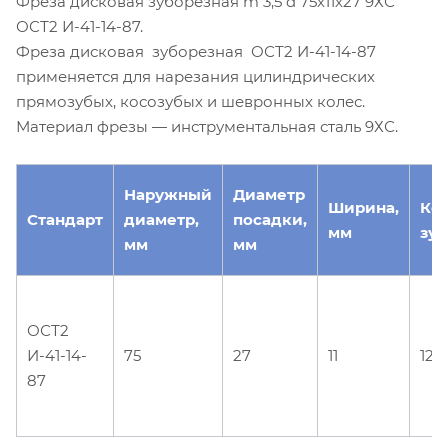
Фреза дисковая зуборезная m 3,5 d 75х11х27 9ХС
ОСТ2 И-41-14-87.
Фреза дисковая зуборезная ОСТ2 И-41-14-87
применяется для нарезания цилиндрических
прямозубых, косозубых и шевронных колес.
Материал фрезы — инструментальная сталь 9ХС.
Наружный
Диаметр
Ширина,
Ко
Стандарт
диаметр,
посадки,
мм
зуб
мм
мм
ОСТ2
И-41-14-
75
27
11
12
87