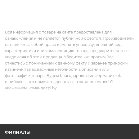
Вся информация о товаре на сайте предоставлена для
ознакомления и не является публичной офертой. Производители
оставляют за собой право изменять упаковку, внешний вид,
характеристики или комплектацию товара, предварительно не
уведомляя об этом продавца. Убедительно просим Вас
отнестись с пониманием к данному факту и заранее приносим
извинения за возможные неточности в описании или
фотографиях товара. Будем благодарны за информацию об
ошибках — это поможет сделать наш каталог точнее! С
уважением, команда tpi.by.
ФИЛИАЛЫ