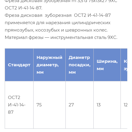
Фреза дисковая зуборезная m 3,5 d 75х13х27 9ХС
ОСТ2 И-41-14-87.
Фреза дисковая зуборезная ОСТ2 И-41-14-87
применяется для нарезания цилиндрических
прямозубых, косозубых и шевронных колес.
Материал фрезы — инструментальная сталь 9ХС.
Наружный
Диаметр
Ширина,
Ко
Стандарт
диаметр,
посадки,
мм
зуб
мм
мм
ОСТ2
И-41-14-
75
27
13
12
87