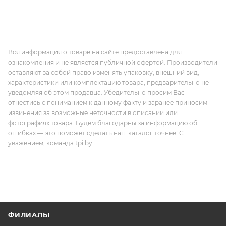
Вся информация о товаре на сайте предоставлена для
ознакомления и не является публичной офертой. Производители
оставляют за собой право изменять упаковку, внешний вид,
характеристики или комплектацию товара, предварительно не
уведомляя об этом продавца. Убедительно просим Вас
отнестись с пониманием к данному факту и заранее приносим
извинения за возможные неточности в описании или
фотографиях товара. Будем благодарны за информацию об
ошибках — это поможет сделать наш каталог точнее! С
уважением, команда tpi.by.
ФИЛИАЛЫ