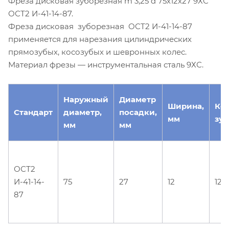
Фреза дисковая зуборезная m 3,25 d 75х12х27 9ХС
ОСТ2 И-41-14-87.
Фреза дисковая зуборезная ОСТ2 И-41-14-87
применяется для нарезания цилиндрических
прямозубых, косозубых и шевронных колес.
Материал фрезы — инструментальная сталь 9ХС.
Наружный
Диаметр
Ширина,
Ко
Стандарт
диаметр,
посадки,
мм
зуб
мм
мм
ОСТ2
И-41-14-
75
27
12
12
87