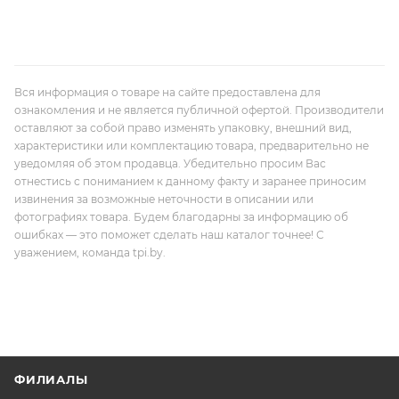
Вся информация о товаре на сайте предоставлена для
ознакомления и не является публичной офертой. Производители
оставляют за собой право изменять упаковку, внешний вид,
характеристики или комплектацию товара, предварительно не
уведомляя об этом продавца. Убедительно просим Вас
отнестись с пониманием к данному факту и заранее приносим
извинения за возможные неточности в описании или
фотографиях товара. Будем благодарны за информацию об
ошибках — это поможет сделать наш каталог точнее! С
уважением, команда tpi.by.
ФИЛИАЛЫ