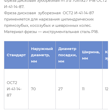
Фреза дисковая зуборезная m 3 d 70х11х27 Р18 ОСТ2
И-41-14-87.
Фреза дисковая зуборезная ОСТ2 И-41-14-87
применяется для нарезания цилиндрических
прямозубых, косозубых и шевронных колес.
Материал фрезы — инструментальная сталь Р18.
Наружный
Диаметр
Ширина,
Ко
Стандарт
диаметр,
посадки,
мм
зуб
мм
мм
ОСТ2
И-41-14-
70
27
11
12
87