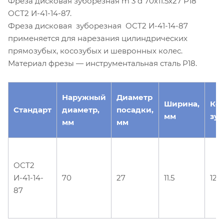
Фреза дисковая зуборезная m 3 d 70х11.5х27 Р18
ОСТ2 И-41-14-87.
Фреза дисковая зуборезная ОСТ2 И-41-14-87
применяется для нарезания цилиндрических
прямозубых, косозубых и шевронных колес.
Материал фрезы — инструментальная сталь Р18.
Наружный
Диаметр
Ширина,
Ко
Стандарт
диаметр,
посадки,
мм
зуб
мм
мм
ОСТ2
И-41-14-
70
27
11.5
12
87