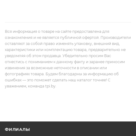
Вся информация о товаре на сайте предоставлена для
ознакомления и не является публичной офертой. Производители
оставляют за собой право изменять упаковку, внешний вид,
характеристики или комплектацию товара, предварительно не
уведомляя об этом продавца. Убедительно просим Вас
отнестись с пониманием к данному факту и заранее приносим
извинения за возможные неточности в описании или
фотографиях товара. Будем благодарны за информацию об
ошибках — это поможет сделать наш каталог точнее! С
уважением, команда tpi.by.
ФИЛИАЛЫ