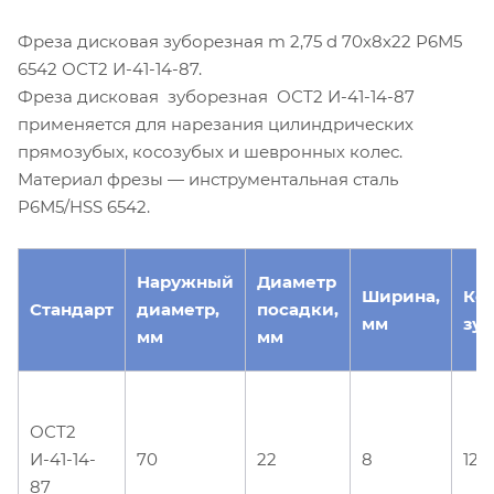
Фреза дисковая зуборезная m 2,75 d 70х8х22 Р6М5
6542 ОСТ2 И-41-14-87.
Фреза дисковая зуборезная ОСТ2 И-41-14-87
применяется для нарезания цилиндрических
прямозубых, косозубых и шевронных колес.
Материал фрезы — инструментальная сталь
Р6М5/HSS 6542.
Наружный
Диаметр
Ширина,
Ко
Стандарт
диаметр,
посадки,
мм
зуб
мм
мм
ОСТ2
И-41-14-
70
22
8
12
87