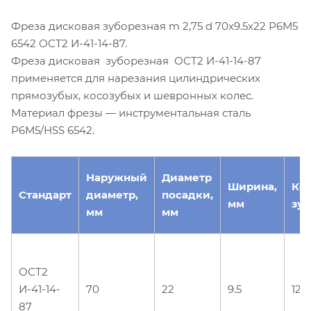
Фреза дисковая зуборезная m 2,75 d 70х9.5х22 Р6М5
6542 ОСТ2 И-41-14-87.
Фреза дисковая зуборезная ОСТ2 И-41-14-87
применяется для нарезания цилиндрических
прямозубых, косозубых и шевронных колес.
Материал фрезы — инструментальная сталь
Р6М5/HSS 6542.
Наружный
Диаметр
Ширина,
Ко
Стандарт
диаметр,
посадки,
мм
зуб
мм
мм
ОСТ2
И-41-14-
70
22
9.5
12
87