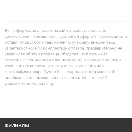
Вся информация о товаре на сайте предоставлена для
ознакомления и не является публичной офертой. Производители
оставляют за собой право изменять упаковку, внешний вид,
характеристики или комплектацию товара, предварительно не
уведомляя об этом продавца. Убедительно просим Вас
отнестись с пониманием к данному факту и заранее приносим
извинения за возможные неточности в описании или
фотографиях товара. Будем благодарны за информацию об
ошибках — это поможет сделать наш каталог точнее! С
уважением, команда tpi.by.
ФИЛИАЛЫ