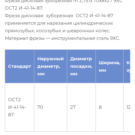
Фреза дисковая зуборезная m 2,75 d 70х8х27 9ХС
ОСТ2 И-41-14-87.
Фреза дисковая зуборезная ОСТ2 И-41-14-87
применяется для нарезания цилиндрических
прямозубых, косозубых и шевронных колес.
Материал фрезы — инструментальная сталь 9ХС.
Наружный
Диаметр
Ширина,
Ко
Стандарт
диаметр,
посадки,
мм
зуб
мм
мм
ОСТ2
И-41-14-
70
27
8
12
87