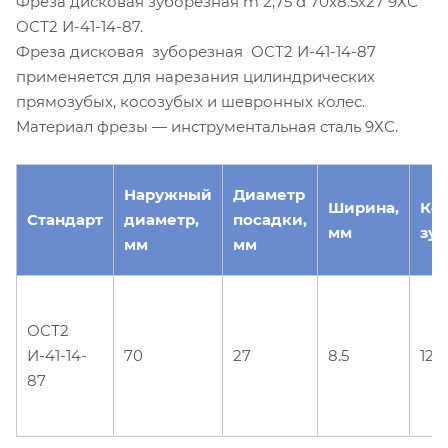
Фреза дисковая зуборезная m 2,75 d 70х8.5х27 9ХС
ОСТ2 И-41-14-87.
Фреза дисковая зуборезная ОСТ2 И-41-14-87
применяется для нарезания цилиндрических
прямозубых, косозубых и шевронных колес.
Материал фрезы — инструментальная сталь 9ХС.
Наружный
Диаметр
Ширина,
Ко
Стандарт
диаметр,
посадки,
мм
зуб
мм
мм
ОСТ2
И-41-14-
70
27
8.5
12
87