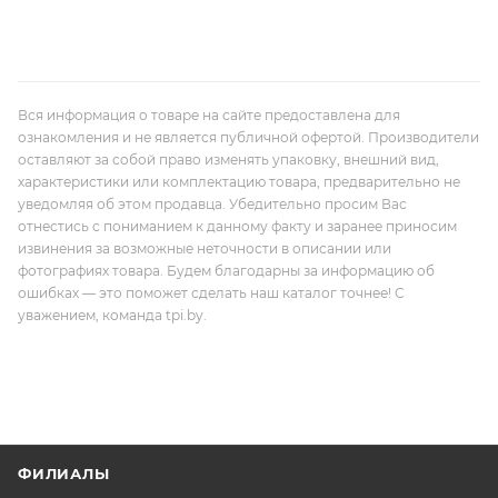
Вся информация о товаре на сайте предоставлена для
ознакомления и не является публичной офертой. Производители
оставляют за собой право изменять упаковку, внешний вид,
характеристики или комплектацию товара, предварительно не
уведомляя об этом продавца. Убедительно просим Вас
отнестись с пониманием к данному факту и заранее приносим
извинения за возможные неточности в описании или
фотографиях товара. Будем благодарны за информацию об
ошибках — это поможет сделать наш каталог точнее! С
уважением, команда tpi.by.
ФИЛИАЛЫ