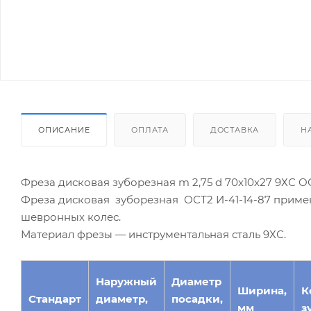
ОПИСАНИЕ
ОПЛАТА
ДОСТАВКА
Н
Фреза дисковая зуборезная m 2,75 d 70х10х27 9ХС ОС
Фреза дисковая зуборезная ОСТ2 И-41-14-87 приме
шевронных колес.
Материал фрезы — инструментальная сталь 9ХС.
Наружный
Диаметр
Ширина,
К
Стандарт
диаметр,
посадки,
мм
з