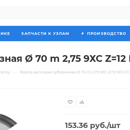
НИКЕ
ЗАПЧАСТИ К УЗЛАМ
ПРОИЗВОДСТВО
ная Ø 70 m 2,75 9ХС Z=12
—
таллу
Фреза дисковая зуборезная Ø 70 m 2,75 9ХС Z=12 №2 ОС
153.36
руб.
/шт