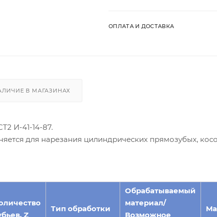
ОПЛАТА И ДОСТАВКА
АЛИЧИЕ В МАГАЗИНАХ
Т2 И-41-14-87.
няется для нарезания цилиндрических прямозубых, кос
Обрабатываемый
оличество
материал/
Тип обработки
Ма
убьев, Z
Возможное