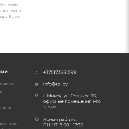
обой право
льно просим
вара. Будем
НИИ
+375173881599
мпании
info@tpi.by
ты
г. Минск, ул. Солтыса 96,
офисные помещения 1-го
этажа
дники
Время работы:
омпании в
ПН-ЧТ: 8:00 - 17:30