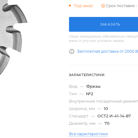
Срок поставки - 
Под заказ
ЗАКАЗАТЬ
Наши менеджеры обязательно свяжут
вами и уточнят условия заказа
Бесплатная доставка от 2000 
ХАРАКТЕРИСТИКИ
Вид
—
Фрезы
Тип
—
№2
Внутренний посадочный диамет
Ширина, мм
—
10
Стандарт
—
ОСТ2 И-41-14-87
Диаметр, мм
—
70
Все характеристики