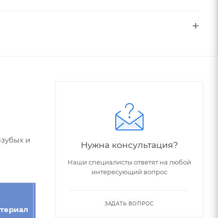
озубых и
Нужна консультация?
Наши специалисты ответят на любой
интересующий вопрос
Угол
Номер
ЗАДАТЬ ВОПРОС
териал
Модуль
зуба,
фрезы