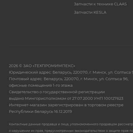
Запчасти к технике CLAAS
Запчасти KESLA
2026 © ЗАО «ТЕХПРОМИМПЕКС»
Юридический адрес: Беларусь, 220070, г. Минск, ул. Солтыса 
Почтовый адрес: Беларусь, 220070, г. Минск, ул. Солтыса 96,
офисные помещения 1-го этажа
Свидетельство о государственной регистрации
выдано Мингорисполкомом от 27.07.2000 УНП 100127623
Интернет-магазин зарегистрирован в торговом реестре
Республики Беларусь 16.12.2019
Контактные данные продавца и лица, уполномоченного продавцом рассмат
о нарушении их прав, предусмотренных законодательством о защите прав п