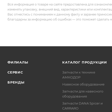
Вся информация о товаре на сайте предоставлена для ознакомле
изменять упаковку, внешний вид, характеристики или комплекта
Вас отнестись с пониманием к данному факту и заранее приноси
благодарны за информацию об ошибках — это поможет сделать наш
ФИЛИАЛЫ
КАТАЛОГ ПРОДУКЦИИ
СЕРВИС
Запчасти к технике
АМКОДОР
БРЕНДЫ
Навесное оборудование
Запчасти для навесного
оборудования
Запчасти DANA Spicer и
CARRARO