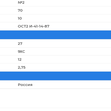
№2
70
10
ОСТ2 И-41-14-87
27
9ХС
12
2,75
Россия