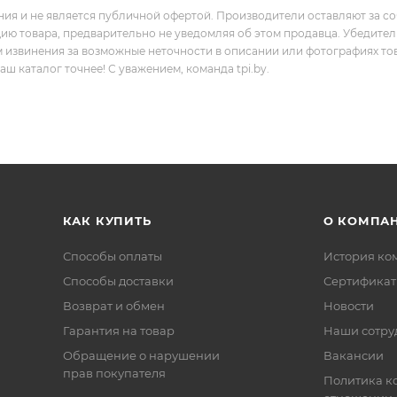
ния и не является публичной офертой. Производители оставляют за с
цию товара, предварительно не уведомляя об этом продавца. Убедите
м извинения за возможные неточности в описании или фотографиях то
 каталог точнее! С уважением, команда tpi.by.
КАК КУПИТЬ
О КОМПА
Способы оплаты
История ко
Способы доставки
Сертифика
Возврат и обмен
Новости
Гарантия на товар
Наши сотру
Обращение о нарушении
Вакансии
прав покупателя
Политика к