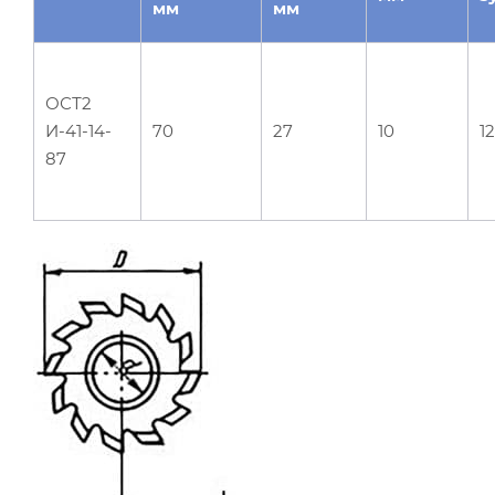
мм
мм
ОСТ2
И-41-14-
70
27
10
12
87