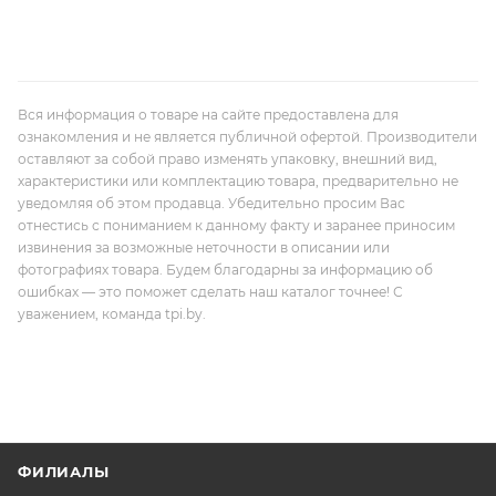
Вся информация о товаре на сайте предоставлена для
ознакомления и не является публичной офертой. Производители
оставляют за собой право изменять упаковку, внешний вид,
характеристики или комплектацию товара, предварительно не
уведомляя об этом продавца. Убедительно просим Вас
отнестись с пониманием к данному факту и заранее приносим
извинения за возможные неточности в описании или
фотографиях товара. Будем благодарны за информацию об
ошибках — это поможет сделать наш каталог точнее! С
уважением, команда tpi.by.
ФИЛИАЛЫ