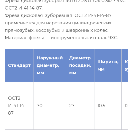
Фреза дисковая зуборезная m 2,75 d 70х10.5х27 9ХС
ОСТ2 И-41-14-87.
Фреза дисковая зуборезная ОСТ2 И-41-14-87
применяется для нарезания цилиндрических
прямозубых, косозубых и шевронных колес.
Материал фрезы — инструментальная сталь 9ХС.
Наружный
Диаметр
Ширина,
Ко
Стандарт
диаметр,
посадки,
мм
зуб
мм
мм
ОСТ2
И-41-14-
70
27
10.5
12
87