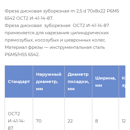
Фреза дисковая зуборезная m 2,5 d 70х8х22 Р6М5
6542 ОСТ2 И-41-14-87.
Фреза дисковая зуборезная ОСТ2 И-41-14-87
применяется для нарезания цилиндрических
прямозубых, косозубых и шевронных колес.
Материал фрезы — инструментальная сталь
Р6М5/HSS 6542.
Наружный
Диаметр
Ширина,
Ко
Стандарт
диаметр,
посадки,
мм
зуб
мм
мм
ОСТ2
И-41-14-
70
22
8
12
87