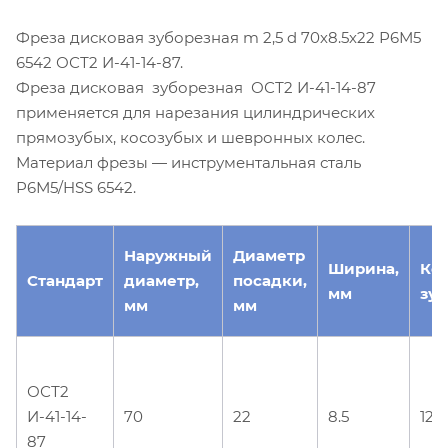
Фреза дисковая зуборезная m 2,5 d 70х8.5х22 Р6М5
6542 ОСТ2 И-41-14-87.
Фреза дисковая зуборезная ОСТ2 И-41-14-87
применяется для нарезания цилиндрических
прямозубых, косозубых и шевронных колес.
Материал фрезы — инструментальная сталь
Р6М5/HSS 6542.
Наружный
Диаметр
Ширина,
Ко
Стандарт
диаметр,
посадки,
мм
зуб
мм
мм
ОСТ2
И-41-14-
70
22
8.5
12
87