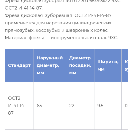
Фреза дисковая зуборезная m 2,5 d 65х9.5х22 9ХС
ОСТ2 И-41-14-87.
Фреза дисковая зуборезная ОСТ2 И-41-14-87
применяется для нарезания цилиндрических
прямозубых, косозубых и шевронных колес.
Материал фрезы — инструментальная сталь 9ХС.
Наружный
Диаметр
Ширина,
Ко
Стандарт
диаметр,
посадки,
мм
зуб
мм
мм
ОСТ2
И-41-14-
65
22
9.5
12
87