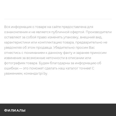
Вся информация о товаре на сайте предоставлена для
ознакомления и не является публичной офертой. Производители
оставляют за собой право изменять упаковку, внешний вид,
характеристики или комплектацию товара, предварительно не
уведомляя об этом продавца. Убедительно просим Вас
отнестись с пониманием к данному факту и заранее приносим
извинения за возможные неточности в описании или
фотографиях товара. Будем благодарны за информацию об
ошибках — это поможет сделать наш каталог точнее! С
уважением, команда tpi.by.
ФИЛИАЛЫ