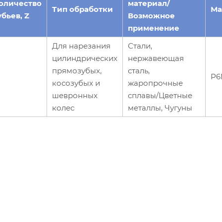
оличество
материал/
Тип обработки
Ма
убьев, Z
Возможное
применение
Для нарезания
Стали,
цилиндрических
нержавеющая
прямозубых,
сталь,
Р6
косозубых и
жаропрочные
шевронных
сплавы/Цветные
колес
металлы, Чугуны