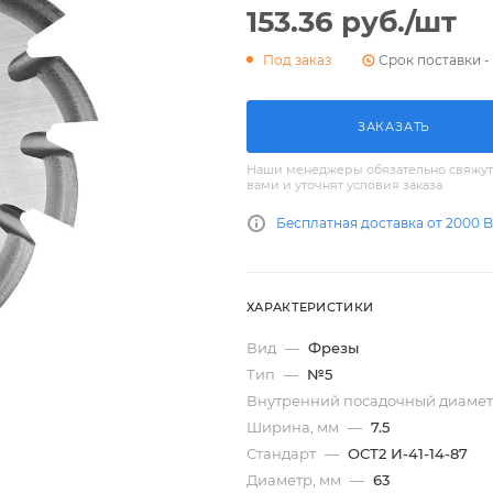
153.36
руб.
/шт
Срок поставки - 
Под заказ
ЗАКАЗАТЬ
Наши менеджеры обязательно свяжут
вами и уточнят условия заказа
Бесплатная доставка от 2000 
ХАРАКТЕРИСТИКИ
Вид
—
Фрезы
Тип
—
№5
Внутренний посадочный диамет
Ширина, мм
—
7.5
Стандарт
—
ОСТ2 И-41-14-87
Диаметр, мм
—
63