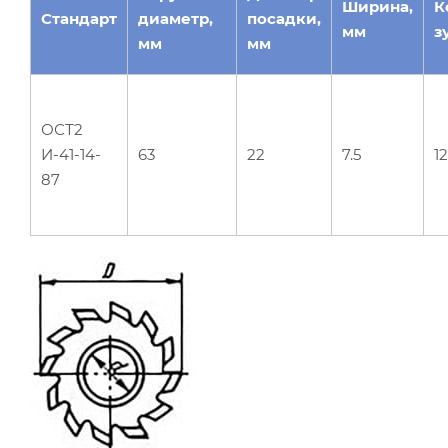
Ширина,
К
Стандарт
диаметр,
посадки,
мм
з
мм
мм
ОСТ2
И-41-14-
63
22
7.5
12
87