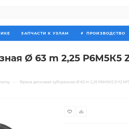
НИКЕ
ЗАПЧАСТИ К УЗЛАМ
ПРОИЗВОДСТВО
ная Ø 63 m 2,25 Р6М5К5 Z
—
таллу
Фреза дисковая зуборезная Ø 63 m 2,25 Р6М5К5 Z=12 №5