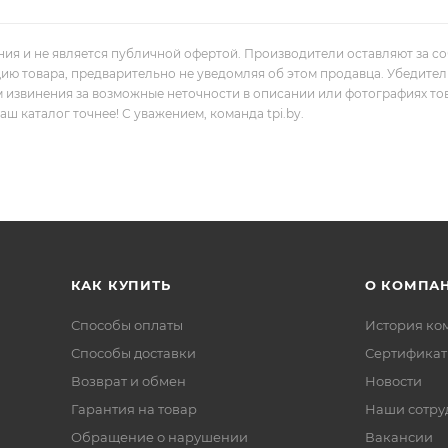
ния и не является публичной офертой. Производители оставляют за с
цию товара, предварительно не уведомляя об этом продавца. Убедите
м извинения за возможные неточности в описании или фотографиях то
 каталог точнее! С уважением, команда tpi.by.
КАК КУПИТЬ
О КОМПА
Способы оплаты
История ко
Способы доставки
Сертифика
Возврат и обмен
Новости
Гарантия на товар
Наши сотру
Обращение о нарушении
Вакансии