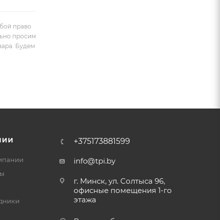
обой право
льно просим
вара. Будем
НИИ
+375173881599
мпании
info@tpi.by
ты
г. Минск, ул. Солтыса 96,
офисные помещения 1-го
этажа
дники