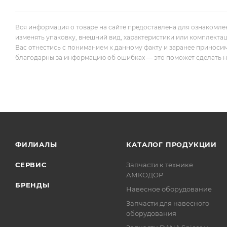
Вся информация о товаре на сайте предоставлена для ознакомле
изменять упаковку, внешний вид, характеристики или комплекта
Вас отнестись с пониманием к данному факту и заранее приноси
благодарны за информацию об ошибках — это поможет сделать наш
ФИЛИАЛЫ
КАТАЛОГ ПРОДУКЦИИ
СЕРВИС
Запчасти к технике
АМКОДОР
БРЕНДЫ
Навесное оборудование
Запчасти для навесного
оборудования