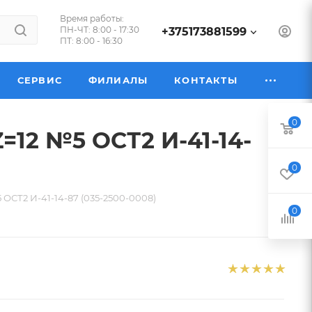
Время работы:
ПН-ЧТ: 8:00 - 17:30
+375173881599
ПТ: 8:00 - 16:30
СЕРВИС
ФИЛИАЛЫ
КОНТАКТЫ
0
=12 №5 ОСТ2 И-41-14-
0
 ОСТ2 И-41-14-87 (035-2500-0008)
0