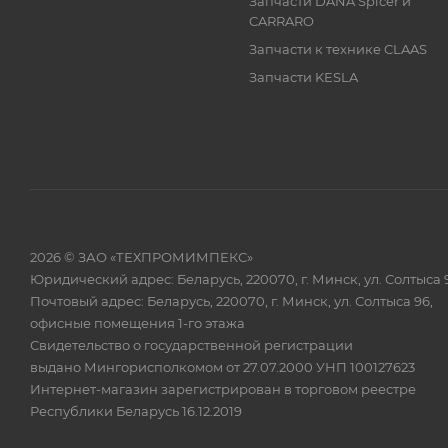
Запчасти DANA Spicer и
CARRARO
Запчасти к технике CLAAS
Запчасти KESLA
2026 © ЗАО «ТЕХПРОМИМПЕКС»
Юридический адрес: Беларусь, 220070, г. Минск, ул. Солтыса 
Почтовый адрес: Беларусь, 220070, г. Минск, ул. Солтыса 96,
офисные помещения 1-го этажа
Свидетельство о государственной регистрации
выдано Мингорисполкомом от 27.07.2000 УНП 100127623
Интернет-магазин зарегистрирован в торговом реестре
Республики Беларусь 16.12.2019