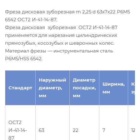
Фреза дисковая зуборезная m 2,25 d 63х7х22 Р6М5
6542 ОСТ2 И-41-14-87.
Фреза дисковая зуборезная ОСТ2 И-41-14-87
применяется для нарезания цилиндрических
прямозубых, косозубых и шевронных колес.
Материал фрезы — инструментальная сталь
Р6М5/HSS 6542.
Наружный
Диаметр
Ширина,
Ко
Стандарт
диаметр,
посадки,
мм
зуб
мм
мм
ОСТ2
И-41-14-
63
22
7
12
87