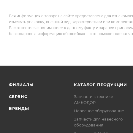
Вся информация о товаре на сайте предоставлена для ознакомле
изменять упаковку, внешний вид, характеристики или комплекта
Вас отнестись с пониманием к данному факту и заранее приноси
благодарны за информацию об ошибках — это поможет сделать наш
ФИЛИАЛЫ
КАТАЛОГ ПРОДУКЦИИ
СЕРВИС
Запчасти к технике
АМКОДОР
БРЕНДЫ
Навесное оборудование
Запчасти для навесного
оборудования