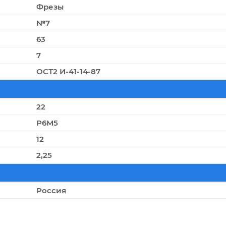
Фрезы
№7
63
7
ОСТ2 И-41-14-87
22
Р6М5
12
2,25
Россия