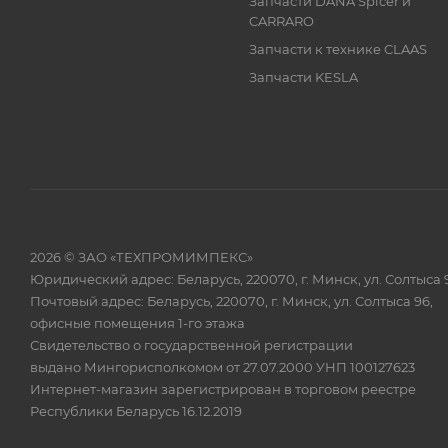
Запчасти DANA Spicer и
CARRARO
Запчасти к технике CLAAS
Запчасти KESLA
2026 © ЗАО «ТЕХПРОМИМПЕКС»
Юридический адрес: Беларусь, 220070, г. Минск, ул. Солтыса 
Почтовый адрес: Беларусь, 220070, г. Минск, ул. Солтыса 96,
офисные помещения 1-го этажа
Свидетельство о государственной регистрации
выдано Мингорисполкомом от 27.07.2000 УНП 100127623
Интернет-магазин зарегистрирован в торговом реестре
Республики Беларусь 16.12.2019