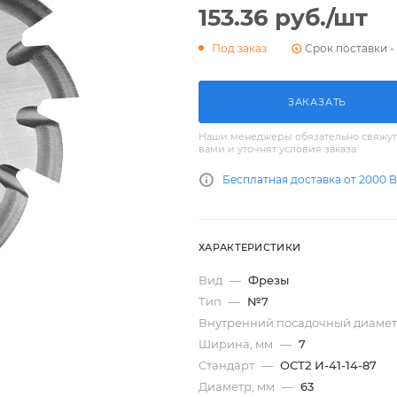
153.36
руб.
/шт
Срок поставки - 
Под заказ
ЗАКАЗАТЬ
Наши менеджеры обязательно свяжут
вами и уточнят условия заказа
Бесплатная доставка от 2000 
ХАРАКТЕРИСТИКИ
Вид
—
Фрезы
Тип
—
№7
Внутренний посадочный диамет
Ширина, мм
—
7
Стандарт
—
ОСТ2 И-41-14-87
Диаметр, мм
—
63