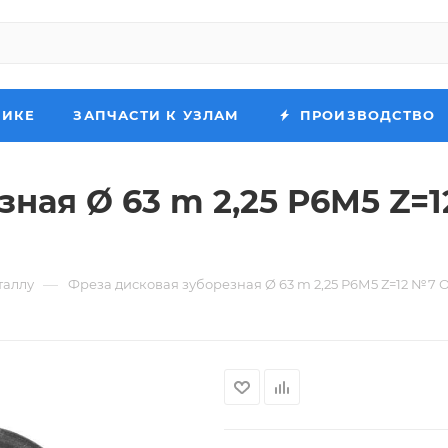
НИКЕ
ЗАПЧАСТИ К УЗЛАМ
ПРОИЗВОДСТВО
ная Ø 63 m 2,25 Р6М5 Z=1
—
таллу
Фреза дисковая зуборезная Ø 63 m 2,25 Р6М5 Z=12 №7 О