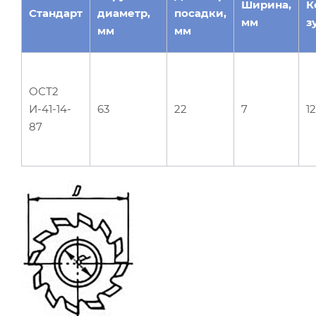
Ширина,
К
Стандарт
диаметр,
посадки,
мм
з
мм
мм
ОСТ2
И-41-14-
63
22
7
12
87