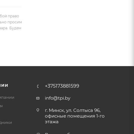
обой право
льно просим
вара. Будем
НИИ
+375173881599
мпании
info@tpi.by
ты
г. Минск, ул. Солтыса 96,
офисные помещения 1-го
этажа
дники