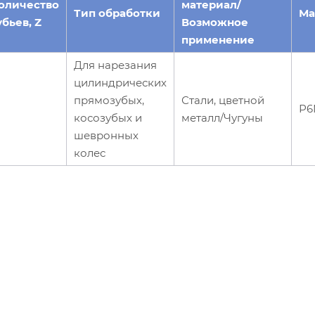
оличество
материал/
Тип обработки
Ма
убьев, Z
Возможное
применение
Для нарезания
цилиндрических
прямозубых,
Стали, цветной
Р6
косозубых и
металл/Чугуны
шевронных
колес