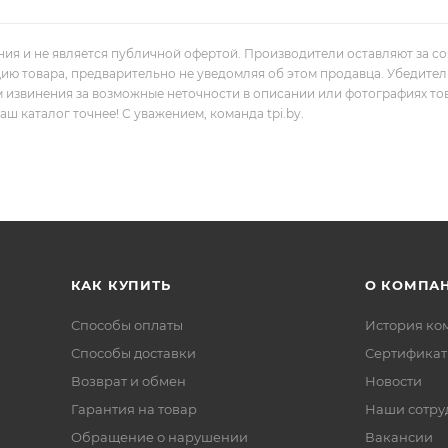
ния и не является публичной офертой. Производители оставляют за с
цию товара, предварительно не уведомляя об этом продавца. Убедите
м извинения за возможные неточности в описании или фотографиях то
 каталог точнее! С уважением, команда tpi.by.
КАК КУПИТЬ
О КОМПА
Способы оплаты
История ко
Способы доставки
Сертифика
Возврат и обмен
Новости
Гарантия на товар
Наши сотру
Обращение о нарушении
Вакансии