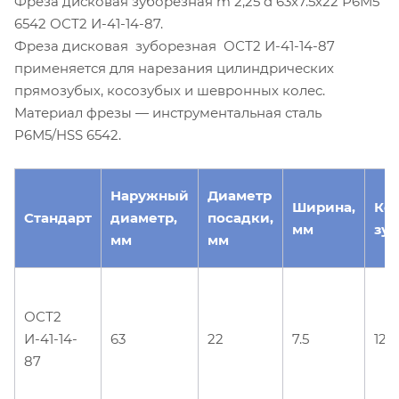
Фреза дисковая зуборезная m 2,25 d 63х7.5х22 Р6М5
6542 ОСТ2 И-41-14-87.
Фреза дисковая зуборезная ОСТ2 И-41-14-87
применяется для нарезания цилиндрических
прямозубых, косозубых и шевронных колес.
Материал фрезы — инструментальная сталь
Р6М5/HSS 6542.
Наружный
Диаметр
Ширина,
Ко
Стандарт
диаметр,
посадки,
мм
зуб
мм
мм
ОСТ2
И-41-14-
63
22
7.5
12
87