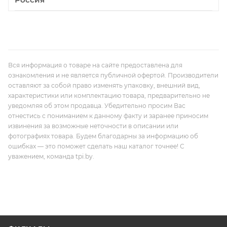
Вся информация о товаре на сайте предоставлена для
ознакомления и не является публичной офертой. Производители
оставляют за собой право изменять упаковку, внешний вид,
характеристики или комплектацию товара, предварительно не
уведомляя об этом продавца. Убедительно просим Вас
отнестись с пониманием к данному факту и заранее приносим
извинения за возможные неточности в описании или
фотографиях товара. Будем благодарны за информацию об
ошибках — это поможет сделать наш каталог точнее! С
уважением, команда tpi.by.