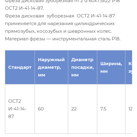
Фреза дисковая зуборезная m 2 d 60х7.5х22 Р18
ОСТ2 И-41-14-87.
Фреза дисковая зуборезная ОСТ2 И-41-14-87
применяется для нарезания цилиндрических
прямозубых, косозубых и шевронных колес.
Материал фрезы — инструментальная сталь Р18.
Наружный
Диаметр
Ширина,
Ко
Стандарт
диаметр,
посадки,
мм
зуб
мм
мм
ОСТ2
И-41-14-
60
22
7.5
12
87