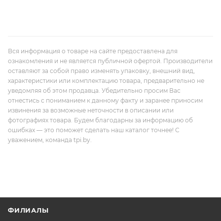
Вся информация о товаре на сайте предоставлена для
ознакомления и не является публичной офертой. Производители
оставляют за собой право изменять упаковку, внешний вид,
характеристики или комплектацию товара, предварительно не
уведомляя об этом продавца. Убедительно просим Вас
отнестись с пониманием к данному факту и заранее приносим
извинения за возможные неточности в описании или
фотографиях товара. Будем благодарны за информацию об
ошибках — это поможет сделать наш каталог точнее! С
уважением, команда tpi.by.
ФИЛИАЛЫ