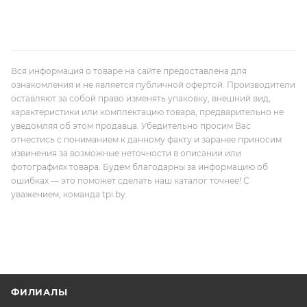
Вся информация о товаре на сайте предоставлена для
ознакомления и не является публичной офертой. Производители
оставляют за собой право изменять упаковку, внешний вид,
характеристики или комплектацию товара, предварительно не
уведомляя об этом продавца. Убедительно просим Вас
отнестись с пониманием к данному факту и заранее приносим
извинения за возможные неточности в описании или
фотографиях товара. Будем благодарны за информацию об
ошибках — это поможет сделать наш каталог точнее! С
уважением, команда tpi.by.
ФИЛИАЛЫ