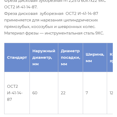
Фреза дисковая зуборезная m 2,25 d 60х7х22 9ХС
ОСТ2 И-41-14-87.
Фреза дисковая зуборезная ОСТ2 И-41-14-87
применяется для нарезания цилиндрических
прямозубых, косозубых и шевронных колес.
Материал фрезы — инструментальная сталь 9ХС.
Наружный
Диаметр
Ширина,
Ко
Стандарт
диаметр,
посадки,
мм
зуб
мм
мм
ОСТ2
И-41-14-
60
22
7
12
87