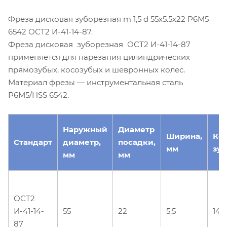
Фреза дисковая зуборезная m 1,5 d 55х5.5х22 Р6М5
6542 ОСТ2 И-41-14-87.
Фреза дисковая зуборезная ОСТ2 И-41-14-87
применяется для нарезания цилиндрических
прямозубых, косозубых и шевронных колес.
Материал фрезы — инструментальная сталь
Р6М5/HSS 6542.
Наружный
Диаметр
Ширина,
Ко
Стандарт
диаметр,
посадки,
мм
зуб
мм
мм
ОСТ2
И-41-14-
55
22
5.5
14
87