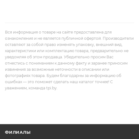
Вся информация о товаре на сайте предоставлена для
ознакомления и не является публичной офертой. Производители
оставляют за собой право изменять упаковку, внешний вид,
характеристики или комплектацию товара, предварительно не
уведомляя об этом продавца. Убедительно просим Вас
отнестись с пониманием к данному факту и заранее приносим
извинения за возможные неточности в описании или
фотографиях товара. Будем благодарны за информацию об
ошибках — это поможет сделать наш каталог точнее! С
уважением, команда tpi.by.
ФИЛИАЛЫ