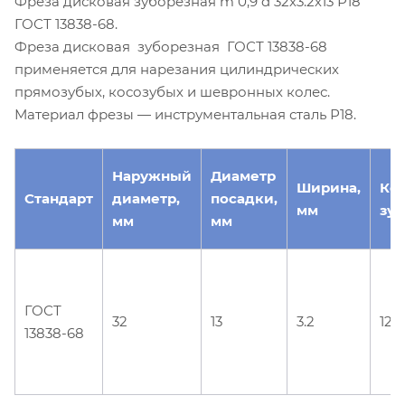
Фреза дисковая зуборезная m 0,9 d 32х3.2х13 Р18
ГОСТ 13838-68.
Фреза дисковая зуборезная ГОСТ 13838-68
применяется для нарезания цилиндрических
прямозубых, косозубых и шевронных колес.
Материал фрезы — инструментальная сталь Р18.
Наружный
Диаметр
Ширина,
Ко
Стандарт
диаметр,
посадки,
мм
зуб
мм
мм
ГОСТ
32
13
3.2
12
13838-68